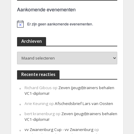
Aankomende evenementen
Er zijn geen aankomende evenementen.
B
e
r
i
Archieven
c
h
Archieven
t
Recente reacties
Richard Gibcus
op
Zeven (jeugd)trainers behalen
VC1-diploma!
Arie Keuning
op
Afscheidsbrief Lars van Oosten
bert kranenburg
op
Zeven (jeugd)trainers behalen
VC1-diploma!
vv Zwanenburg Cup - vv Zwanenburg
op