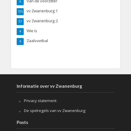
Van de voorzitter
6
vv Zwanenburg 1
105
vv Zwanenburg 2
37
Wie is
4
Zaalvoetbal
4
Informatie over vv Zwanenburg
Privacy statement
De spelregels van vv Zwanenburg
Posts