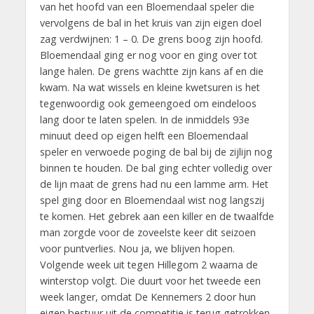
van het hoofd van een Bloemendaal speler die
vervolgens de bal in het kruis van zijn eigen doel
zag verdwijnen: 1 – 0. De grens boog zijn hoofd.
Bloemendaal ging er nog voor en ging over tot
lange halen. De grens wachtte zijn kans af en die
kwam. Na wat wissels en kleine kwetsuren is het
tegenwoordig ook gemeengoed om eindeloos
lang door te laten spelen. In de inmiddels 93e
minuut deed op eigen helft een Bloemendaal
speler en verwoede poging de bal bij de zijlijn nog
binnen te houden. De bal ging echter volledig over
de lijn maat de grens had nu een lamme arm. Het
spel ging door en Bloemendaal wist nog langszij
te komen. Het gebrek aan een killer en de twaalfde
man zorgde voor de zoveelste keer dit seizoen
voor puntverlies. Nou ja, we blijven hopen.
Volgende week uit tegen Hillegom 2 waarna de
winterstop volgt. Die duurt voor het tweede een
week langer, omdat De Kennemers 2 door hun
eigen bestuur uit de competitie is terug getrokken.