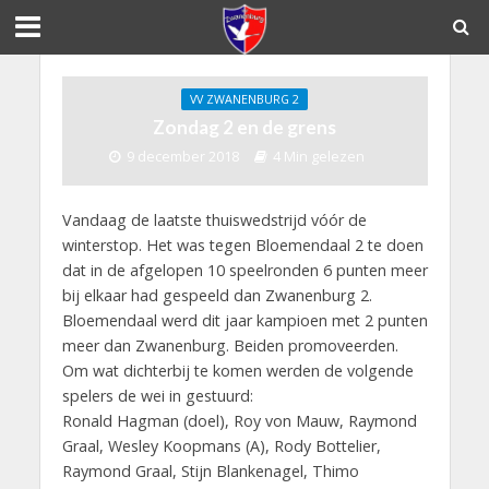
VV ZWANENBURG 2
Zondag 2 en de grens
9 december 2018
4 Min gelezen
Vandaag de laatste thuiswedstrijd vóór de
winterstop. Het was tegen Bloemendaal 2 te doen
dat in de afgelopen 10 speelronden 6 punten meer
bij elkaar had gespeeld dan Zwanenburg 2.
Bloemendaal werd dit jaar kampioen met 2 punten
meer dan Zwanenburg. Beiden promoveerden.
Om wat dichterbij te komen werden de volgende
spelers de wei in gestuurd:
Ronald Hagman (doel), Roy von Mauw, Raymond
Graal, Wesley Koopmans (A), Rody Bottelier,
Raymond Graal, Stijn Blankenagel, Thimo