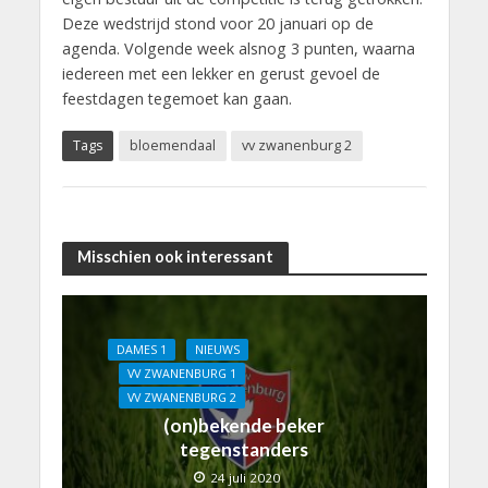
Deze wedstrijd stond voor 20 januari op de
agenda. Volgende week alsnog 3 punten, waarna
iedereen met een lekker en gerust gevoel de
feestdagen tegemoet kan gaan.
Tags
bloemendaal
vv zwanenburg 2
Misschien ook interessant
DAMES 1
NIEUWS
VV ZWANENBURG 1
VV ZWANENBURG 2
(on)bekende beker
tegenstanders
24 juli 2020