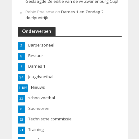
Geslaagde 2e editie van de vv Zwanenburg Cup!
Robin Poelsma
op
Dames 1 en Zondag 2
doelpuntrijk
Onderwerpen
Barpersoneel
2
Bestuur
8
Dames 1
6
Jeugdvoetbal
94
Nieuws
1.185
schoolvoetbal
23
Sponsoren
8
Technische commissie
52
Training
21