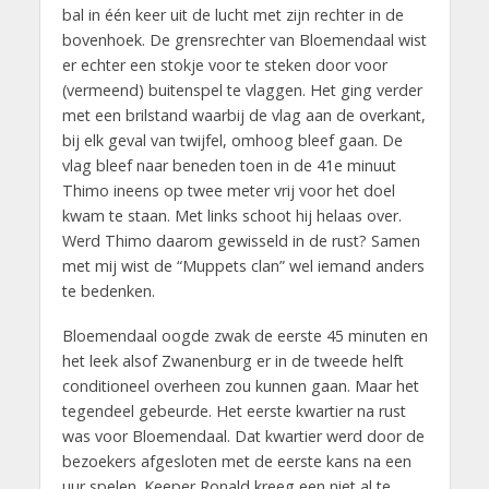
bal in één keer uit de lucht met zijn rechter in de
bovenhoek. De grensrechter van Bloemendaal wist
er echter een stokje voor te steken door voor
(vermeend) buitenspel te vlaggen. Het ging verder
met een brilstand waarbij de vlag aan de overkant,
bij elk geval van twijfel, omhoog bleef gaan. De
vlag bleef naar beneden toen in de 41e minuut
Thimo ineens op twee meter vrij voor het doel
kwam te staan. Met links schoot hij helaas over.
Werd Thimo daarom gewisseld in de rust? Samen
met mij wist de “Muppets clan” wel iemand anders
te bedenken.
Bloemendaal oogde zwak de eerste 45 minuten en
het leek alsof Zwanenburg er in de tweede helft
conditioneel overheen zou kunnen gaan. Maar het
tegendeel gebeurde. Het eerste kwartier na rust
was voor Bloemendaal. Dat kwartier werd door de
bezoekers afgesloten met de eerste kans na een
uur spelen. Keeper Ronald kreeg een niet al te