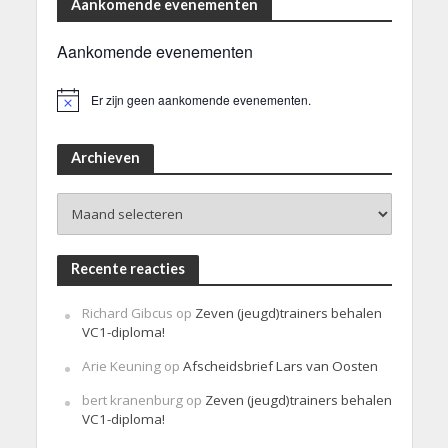
Aankomende evenementen
Aankomende evenementen
Er zijn geen aankomende evenementen.
B
e
r
i
Archieven
c
h
Archieven
t
Recente reacties
Richard Gibcus
op
Zeven (jeugd)trainers behalen
VC1-diploma!
Arie Keuning
op
Afscheidsbrief Lars van Oosten
bert kranenburg
op
Zeven (jeugd)trainers behalen
VC1-diploma!