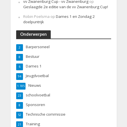
vv Zwanenburg Cup - vv Zwanenburg
op
Geslaagde 2e editie van de vv Zwanenburg Cup!
Robin Poelsma
op
Dames 1 en Zondag 2
doelpuntrijk
Onderwerpen
Barpersoneel
2
Bestuur
8
Dames 1
6
Jeugdvoetbal
94
Nieuws
1.185
schoolvoetbal
23
Sponsoren
8
Technische commissie
52
Training
21