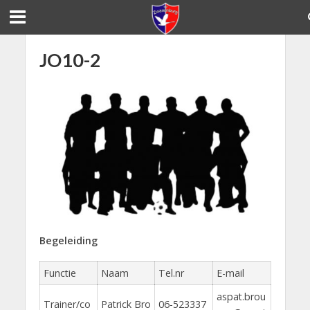
JO10-2
Begeleiding
Functie
Naam
Tel.nr
E-mail
aspat.brou
Trainer/co
Patrick Bro
06-523337