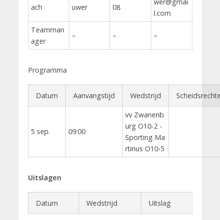
wer@gmai
ach
uwer
08
l.com
Teamman
–
–
–
ager
Programma
Datum
Aanvangstijd
Wedstrijd
Scheidsrechte
vv Zwanenb
urg O10-2 -
5 sep.
09:00
Sporting Ma
rtinus O10-5
Uitslagen
Datum
Wedstrijd
Uitslag