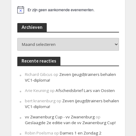
Er zijn geen aankomende evenementen.
B
e
r
i
Archieven
c
h
Archieven
t
Recente reacties
Richard Gibcus
op
Zeven (jeugd)trainers behalen
VC1-diploma!
Arie Keuning
op
Afscheidsbrief Lars van Oosten
bert kranenburg
op
Zeven (jeugd)trainers behalen
VC1-diploma!
vv Zwanenburg Cup - vv Zwanenburg
op
Geslaagde 2e editie van de vv Zwanenburg Cup!
Robin Poelsma
op
Dames 1 en Zondag 2