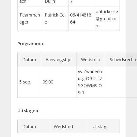
ach
Duijn
7
patrickcelie
Teamman
Patrick Celi
06-414818
@gmail.co
ager
e
64
m
Programma
Datum
Aanvangstijd
Wedstrijd
Scheidsrechte
vv Zwanenb
urg O9-2 - Z
5 sep.
09:00
SGOWMS O
9-1
Uitslagen
Datum
Wedstrijd
Uitslag