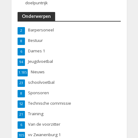
doelpuntrijk
Onderwerpen
Barpersoneel
2
Bestuur
8
Dames 1
6
Jeugdvoetbal
94
Nieuws
1.185
schoolvoetbal
23
Sponsoren
8
Technische commissie
52
Training
21
Van de voorzitter
6
vv Zwanenburg 1
105