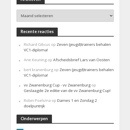
c
h
Archieven
t
Recente reacties
Richard Gibcus
op
Zeven (jeugd)trainers behalen
VC1-diploma!
Arie Keuning
op
Afscheidsbrief Lars van Oosten
bert kranenburg
op
Zeven (jeugd)trainers behalen
VC1-diploma!
vv Zwanenburg Cup - vv Zwanenburg
op
Geslaagde 2e editie van de vv Zwanenburg Cup!
Robin Poelsma
op
Dames 1 en Zondag 2
doelpuntrijk
Onderwerpen