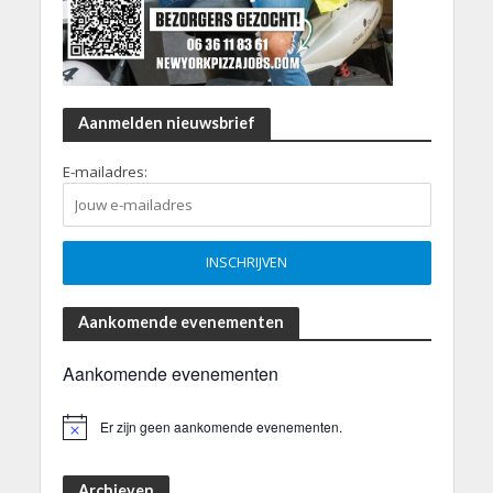
Aanmelden nieuwsbrief
E-mailadres:
Aankomende evenementen
Aankomende evenementen
Er zijn geen aankomende evenementen.
B
e
r
i
Archieven