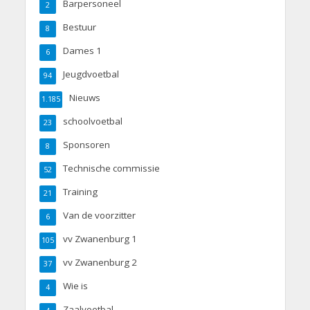
Barpersoneel
2
Bestuur
8
Dames 1
6
Jeugdvoetbal
94
Nieuws
1.185
schoolvoetbal
23
Sponsoren
8
Technische commissie
52
Training
21
Van de voorzitter
6
vv Zwanenburg 1
105
vv Zwanenburg 2
37
Wie is
4
Zaalvoetbal