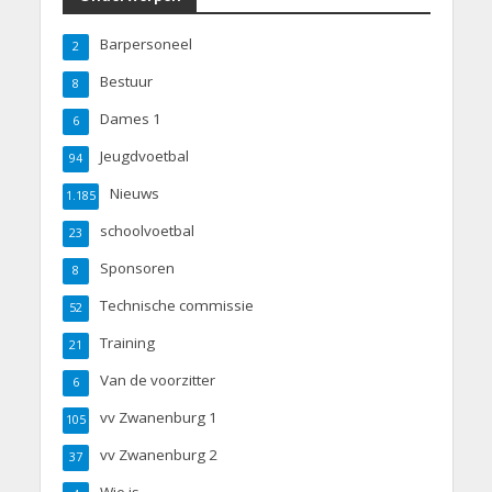
Barpersoneel
2
Bestuur
8
Dames 1
6
Jeugdvoetbal
94
Nieuws
1.185
schoolvoetbal
23
Sponsoren
8
Technische commissie
52
Training
21
Van de voorzitter
6
vv Zwanenburg 1
105
vv Zwanenburg 2
37
Wie is