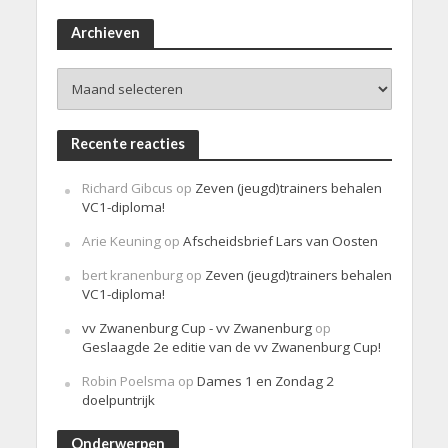
r
i
Archieven
c
h
Archieven
t
Recente reacties
Richard Gibcus
op
Zeven (jeugd)trainers behalen
VC1-diploma!
Arie Keuning
op
Afscheidsbrief Lars van Oosten
bert kranenburg
op
Zeven (jeugd)trainers behalen
VC1-diploma!
vv Zwanenburg Cup - vv Zwanenburg
op
Geslaagde 2e editie van de vv Zwanenburg Cup!
Robin Poelsma
op
Dames 1 en Zondag 2
doelpuntrijk
Onderwerpen