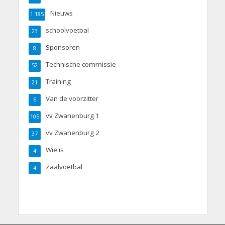
Nieuws
1.185
schoolvoetbal
23
Sponsoren
8
Technische commissie
52
Training
21
Van de voorzitter
6
vv Zwanenburg 1
105
vv Zwanenburg 2
37
Wie is
4
Zaalvoetbal
4