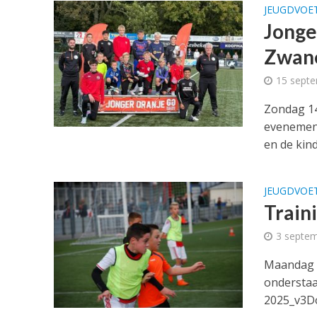
JEUGDVOE
Jonge
Zwan
15 sept
Zondag 14
evenement
en de kin
JEUGDVOE
Train
3 septe
Maandag 2
ondersta
2025_v3Dow