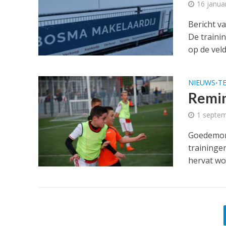
16 janua
Bericht va
De traini
op de vel
NIEUWS
T
•
Remin
1 septe
Goedemorg
traininge
hervat wor