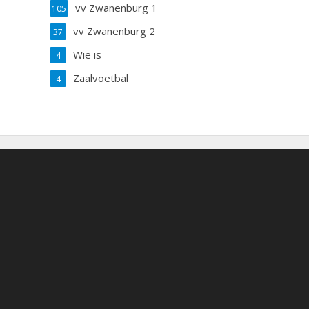
vv Zwanenburg 1
105
vv Zwanenburg 2
37
Wie is
4
Zaalvoetbal
4