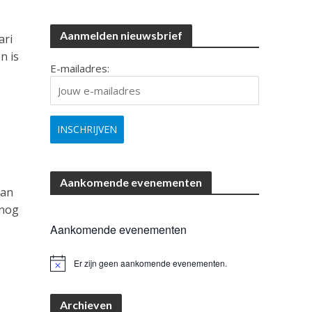
Aanmelden nieuwsbrief
ari
n is
E-mailadres:
Aankomende evenementen
aan
 nog
Aankomende evenementen
Er zijn geen aankomende evenementen.
B
e
r
i
Archieven