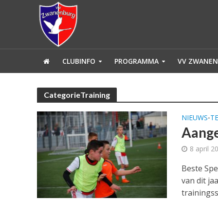
CLUBINFO
PROGRAMMA
VV ZWANEN
CategorieTraining
NIEUWS
T
•
Aange
8 april 2
Beste Spe
van dit ja
trainings