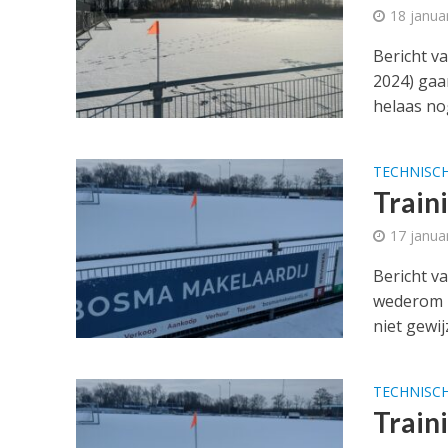
18 janua
Bericht v
2024) gaa
helaas no
TECHNISC
Train
17 janua
Bericht v
wederom n
niet gewijz
TECHNISC
Train