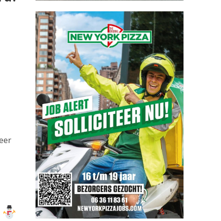
weer
!