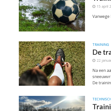
15 april 
Vanwege h
TRAINING
De tr
22 janua
Na een aa
sneeuwvri
De train
TECHNISC
Train