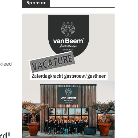
Sponsor
ekleed
rd!