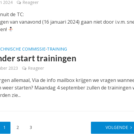
ri 2024
Reageer
nuit de TC:
ngen van vanavond (16 januari 2024) gaan niet door i.v.m. s
den!
ECHNISCHE COMMISSIE
TRAINING
•
der start trainingen
mber 2023
Reageer
en allemaal, Via de info mailbox krijgen we vragen wanne
n weer starten? Maandag 4 september zullen de trainingen
den zie...
1
2
3
VOLGENDE