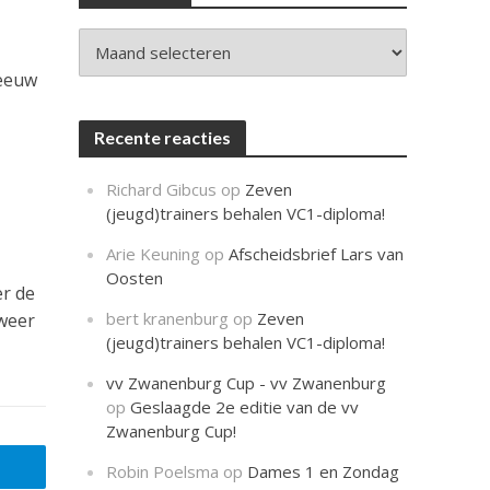
c
h
t
Archieven
neeuw
Recente reacties
Richard Gibcus
op
Zeven
(jeugd)trainers behalen VC1-diploma!
Arie Keuning
op
Afscheidsbrief Lars van
Oosten
er de
bert kranenburg
op
Zeven
 weer
(jeugd)trainers behalen VC1-diploma!
vv Zwanenburg Cup - vv Zwanenburg
op
Geslaagde 2e editie van de vv
Zwanenburg Cup!
Robin Poelsma
op
Dames 1 en Zondag