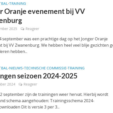
TBAL
TRAINING
•
r Oranje evenement bij VV
enburg
ember 2025
Reageer
 september was een prachtige dag op het Jonger Oranje
 bij VV Zwanenburg. We hebben heel veel blije gezichten g
deren hebben...
TBAL
NIEUWS
TECHNISCHE COMMISSIE
TRAINING
•
•
•
ingen seizoen 2024-2025
mber 2024
Reageer
 september zijn de trainingen weer hervat. Hierbij wordt
and schema aangehouden: Trainingsschema 2024-
nloaden Dit is versie 3 per 3...