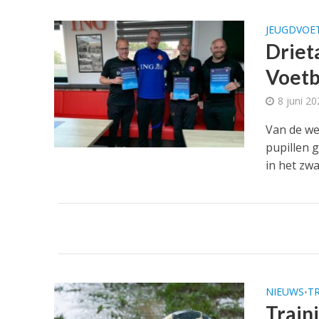
JEUGDVOE
Driet
Voetb
8 juni 2
Van de we
pupillen g
in het zwart
NIEUWS
T
•
Train