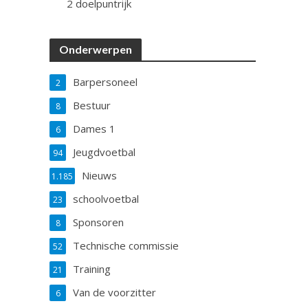
2 doelpuntrijk
Onderwerpen
Barpersoneel
2
Bestuur
8
Dames 1
6
Jeugdvoetbal
94
Nieuws
1.185
schoolvoetbal
23
Sponsoren
8
Technische commissie
52
Training
21
Van de voorzitter
6