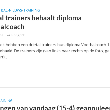
TBAL
NIEUWS
TRAINING
•
•
al trainers behaalt diploma
alcoach
024
Reageer
ek hebben een drietal trainers hun diploma Voetbalcoach 1
ehaald. De trainers zijn (van links naar rechts op de foto, g
):...
RAINING
ingen van vandaag (15-4) geannulee