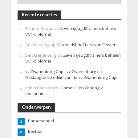
Recente reacties
Richard Gibcus
op
Zeven (jeugd)trainers behalen
VC1-diploma!
Arie Keuning
op
Afscheidsbrief Lars van Oosten
bert kranenburg
op
Zeven (jeugd)trainers behalen
VC1-diploma!
vv Zwanenburg Cup - vv Zwanenburg
op
Geslaagde 2e editie van de vv Zwanenburg Cup!
Robin Poelsma
op
Dames 1 en Zondag 2
doelpuntrijk
Onderwerpen
Barpersoneel
2
Bestuur
8