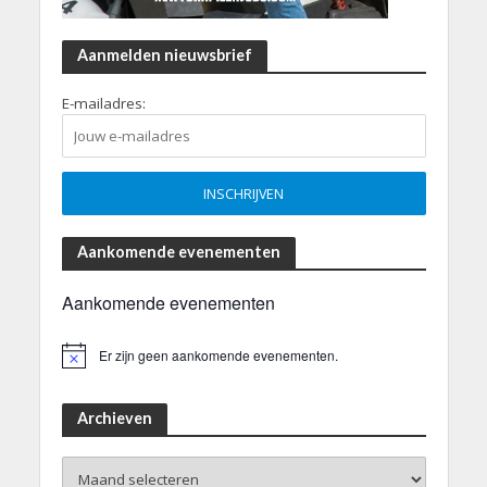
Aanmelden nieuwsbrief
E-mailadres:
Aankomende evenementen
Aankomende evenementen
Er zijn geen aankomende evenementen.
B
e
r
i
Archieven
c
h
Archieven
t