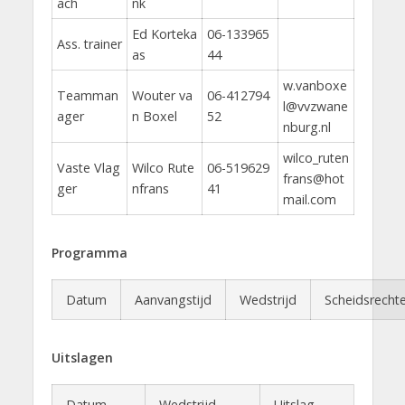
ach
nk
Ed Korteka
06-133965
Ass. trainer
as
44
w.vanboxe
Teamman
Wouter va
06-412794
l@vvzwane
ager
n Boxel
52
nburg.nl
wilco_ruten
Vaste Vlag
Wilco Rute
06-519629
frans@hot
ger
nfrans
41
mail.com
Programma
Datum
Aanvangstijd
Wedstrijd
Scheidsrechte
Uitslagen
Datum
Wedstrijd
Uitslag