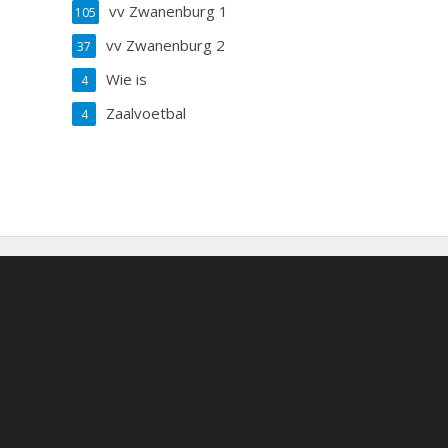
vv Zwanenburg 1
105
vv Zwanenburg 2
37
Wie is
4
Zaalvoetbal
4