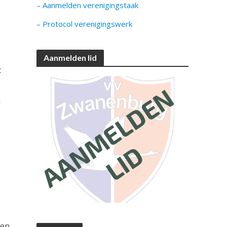
– Aanmelden verenigingstaak
– Protocol verenigingswerk
Aanmelden lid
t
n
 en