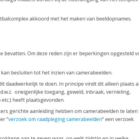
etbalcomplex akkoord met het maken van beeldopnames.
ie bevatten. Om deze reden zijn er beperkingen opgesteld v
kan besluiten tot het inzien van camerabeelden.
 daadwerkelijk te doen. In principe vindt dit alleen plaats a
d.w.z. oneigenlijke toegang, geweld, inbraak, vernieling,
 etc.) heeft plaatsgevonden.
oekers gerichte aanleiding hebben om camerabeelden te laten
er “
verzoek om raadpleging camerabeelden
“ een verzoek
rokkene aan te geven ​waar, op welk tijdstip en in welke