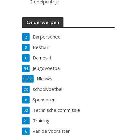
2 doelpuntrijk
Onderwerpen
Barpersoneel
2
Bestuur
8
Dames 1
6
Jeugdvoetbal
94
Nieuws
1.185
schoolvoetbal
23
Sponsoren
8
Technische commissie
52
Training
21
Van de voorzitter
6