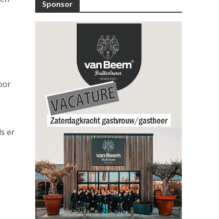
Sponsor
oor
ls er