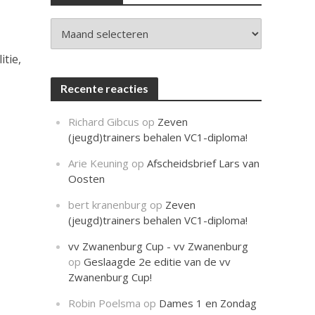
c
h
t
Archieven
tie,
Recente reacties
Richard Gibcus
op
Zeven
(jeugd)trainers behalen VC1-diploma!
Arie Keuning
op
Afscheidsbrief Lars van
Oosten
bert kranenburg
op
Zeven
(jeugd)trainers behalen VC1-diploma!
vv Zwanenburg Cup - vv Zwanenburg
op
Geslaagde 2e editie van de vv
Zwanenburg Cup!
Robin Poelsma
op
Dames 1 en Zondag