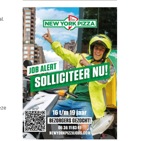
l.
eze