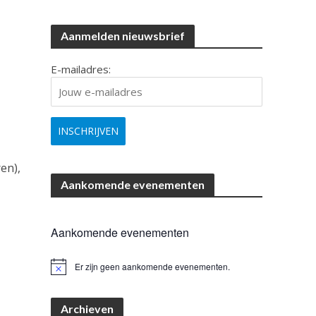
Aanmelden nieuwsbrief
E-mailadres:
en),
Aankomende evenementen
Aankomende evenementen
Er zijn geen aankomende evenementen.
B
e
r
i
Archieven