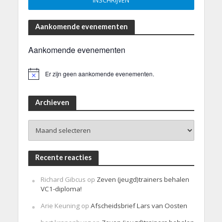
Aankomende evenementen
Aankomende evenementen
Er zijn geen aankomende evenementen.
B
e
r
i
Archieven
c
h
Archieven
t
Recente reacties
Richard Gibcus
op
Zeven (jeugd)trainers behalen
VC1-diploma!
Arie Keuning
op
Afscheidsbrief Lars van Oosten