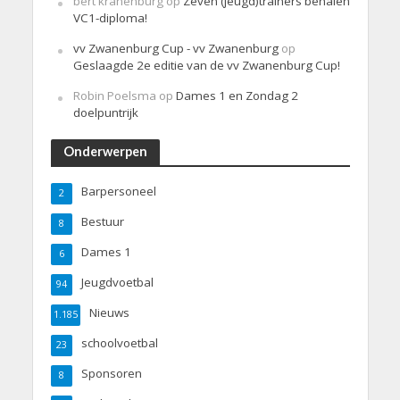
bert kranenburg
op
Zeven (jeugd)trainers behalen
VC1-diploma!
vv Zwanenburg Cup - vv Zwanenburg
op
Geslaagde 2e editie van de vv Zwanenburg Cup!
Robin Poelsma
op
Dames 1 en Zondag 2
doelpuntrijk
Onderwerpen
Barpersoneel
2
Bestuur
8
Dames 1
6
Jeugdvoetbal
94
Nieuws
1.185
schoolvoetbal
23
Sponsoren
8