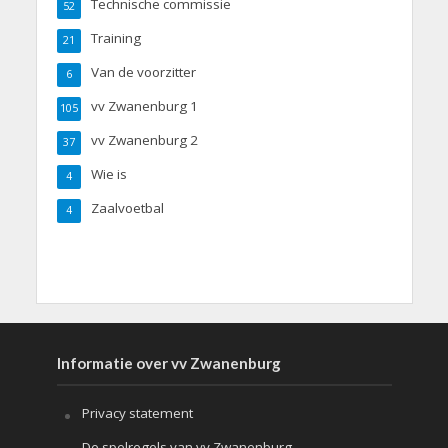
Technische commissie
52
Training
21
Van de voorzitter
6
vv Zwanenburg 1
105
vv Zwanenburg 2
37
Wie is
4
Zaalvoetbal
4
Informatie over vv Zwanenburg
Privacy statement
De spelregels van vv Zwanenburg