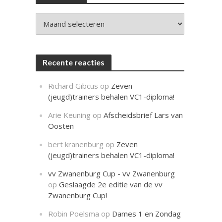
c
h
t
Archieven
Recente reacties
Richard Gibcus
op
Zeven
(jeugd)trainers behalen VC1-diploma!
Arie Keuning
op
Afscheidsbrief Lars van
Oosten
bert kranenburg
op
Zeven
(jeugd)trainers behalen VC1-diploma!
vv Zwanenburg Cup - vv Zwanenburg
op
Geslaagde 2e editie van de vv
Zwanenburg Cup!
Robin Poelsma
op
Dames 1 en Zondag