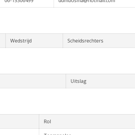
06-15306499
ddmbosma@hotmail.com
Wedstrijd
Scheidsrechters
Uitslag
Rol