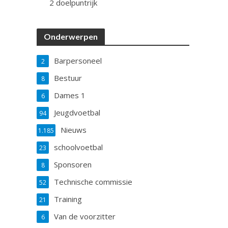
2 doelpuntrijk
Onderwerpen
Barpersoneel
2
Bestuur
8
Dames 1
6
Jeugdvoetbal
94
Nieuws
1.185
schoolvoetbal
23
Sponsoren
8
Technische commissie
52
Training
21
Van de voorzitter
6