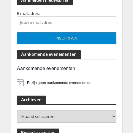
Aanmelden nieuwsbrief
E-mailadres:
Aankomende evenementen
Aankomende evenementen
Er zijn geen aankomende evenementen.
B
e
r
i
Archieven
c
h
Archieven
t
Recente reacties