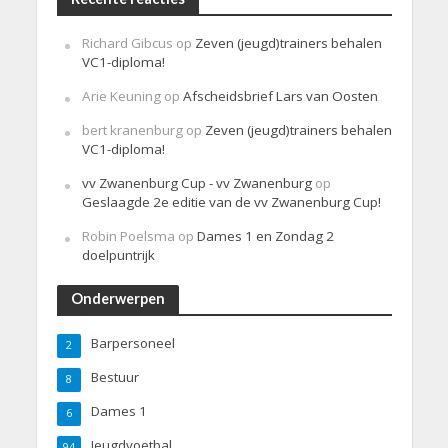
Richard Gibcus
op
Zeven (jeugd)trainers behalen
VC1-diploma!
Arie Keuning
op
Afscheidsbrief Lars van Oosten
bert kranenburg
op
Zeven (jeugd)trainers behalen
VC1-diploma!
vv Zwanenburg Cup - vv Zwanenburg
op
Geslaagde 2e editie van de vv Zwanenburg Cup!
Robin Poelsma
op
Dames 1 en Zondag 2
doelpuntrijk
Onderwerpen
Barpersoneel
2
Bestuur
8
Dames 1
6
Jeugdvoetbal
94