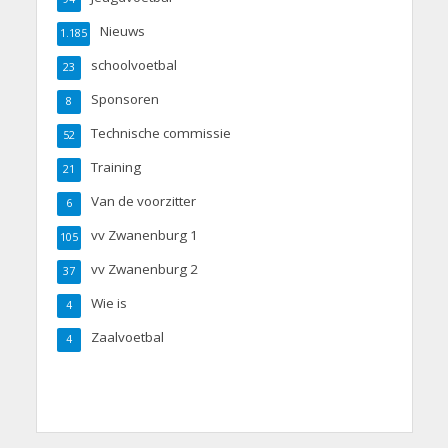
Nieuws
1.185
schoolvoetbal
23
Sponsoren
8
Technische commissie
52
Training
21
Van de voorzitter
6
vv Zwanenburg 1
105
vv Zwanenburg 2
37
Wie is
4
Zaalvoetbal
4