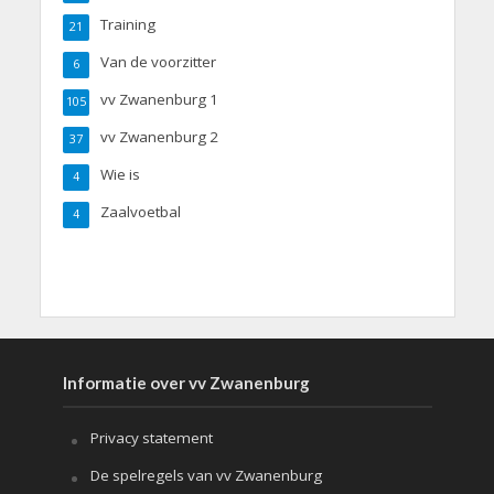
Training
21
Van de voorzitter
6
vv Zwanenburg 1
105
vv Zwanenburg 2
37
Wie is
4
Zaalvoetbal
4
Informatie over vv Zwanenburg
Privacy statement
De spelregels van vv Zwanenburg