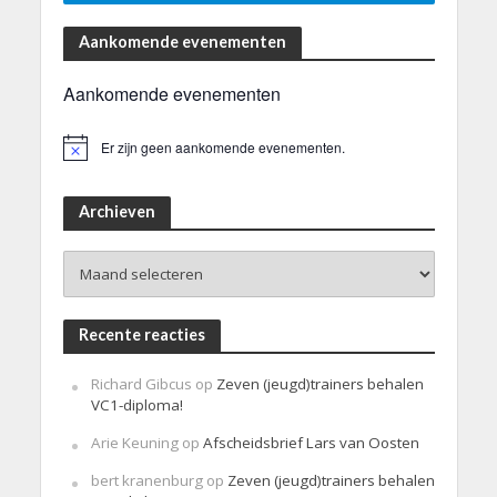
Aankomende evenementen
Aankomende evenementen
Er zijn geen aankomende evenementen.
B
e
r
i
Archieven
c
h
Archieven
t
Recente reacties
Richard Gibcus
op
Zeven (jeugd)trainers behalen
VC1-diploma!
Arie Keuning
op
Afscheidsbrief Lars van Oosten
bert kranenburg
op
Zeven (jeugd)trainers behalen