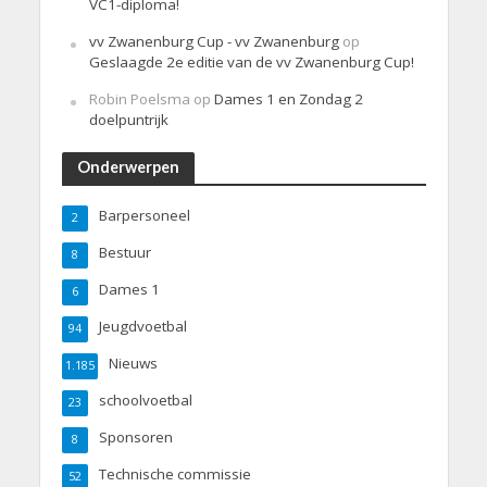
VC1-diploma!
vv Zwanenburg Cup - vv Zwanenburg
op
Geslaagde 2e editie van de vv Zwanenburg Cup!
Robin Poelsma
op
Dames 1 en Zondag 2
doelpuntrijk
Onderwerpen
Barpersoneel
2
Bestuur
8
Dames 1
6
Jeugdvoetbal
94
Nieuws
1.185
schoolvoetbal
23
Sponsoren
8
Technische commissie
52