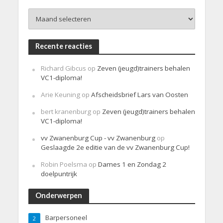
h
Archieven
t
Recente reacties
Richard Gibcus
op
Zeven (jeugd)trainers behalen
VC1-diploma!
Arie Keuning
op
Afscheidsbrief Lars van Oosten
bert kranenburg
op
Zeven (jeugd)trainers behalen
VC1-diploma!
vv Zwanenburg Cup - vv Zwanenburg
op
Geslaagde 2e editie van de vv Zwanenburg Cup!
Robin Poelsma
op
Dames 1 en Zondag 2
doelpuntrijk
Onderwerpen
Barpersoneel
2