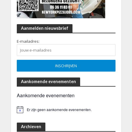
Aanmelden nieuwsbrief
E-mailadres:
Aankomende evenementen
Aankomende evenementen
Er zijn geen aankomende evenementen.
B
e
r
i
Archieven
c