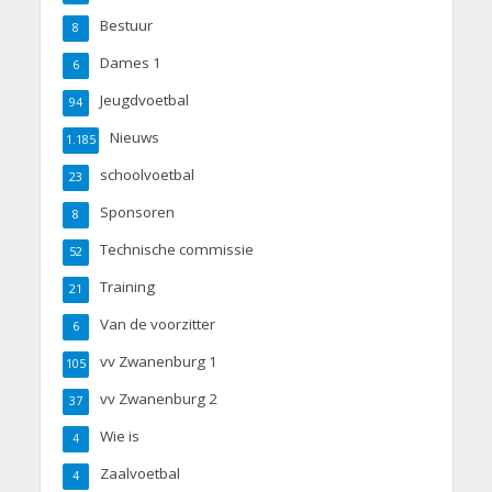
Bestuur
8
Dames 1
6
Jeugdvoetbal
94
Nieuws
1.185
schoolvoetbal
23
Sponsoren
8
Technische commissie
52
Training
21
Van de voorzitter
6
vv Zwanenburg 1
105
vv Zwanenburg 2
37
Wie is
4
Zaalvoetbal
4