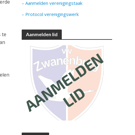
eerde
– Aanmelden verenigingstaak
– Protocol verenigingswerk
 te
Aanmelden lid
aan
elen