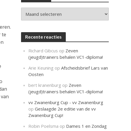
c
h
t
Archieven
eren.
 te
Recente reacties
en
Richard Gibcus
op
Zeven
(jeugd)trainers behalen VC1-diploma!
e
Arie Keuning
op
Afscheidsbrief Lars van
Oosten
o
bert kranenburg
op
Zeven
 dan
(jeugd)trainers behalen VC1-diploma!
 van
vv Zwanenburg Cup - vv Zwanenburg
op
Geslaagde 2e editie van de vv
Zwanenburg Cup!
Robin Poelsma
op
Dames 1 en Zondag