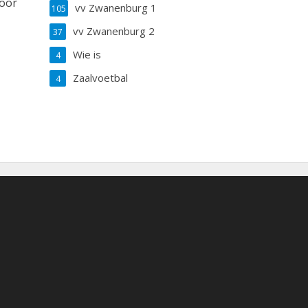
voor
vv Zwanenburg 1
105
vv Zwanenburg 2
37
Wie is
4
Zaalvoetbal
4