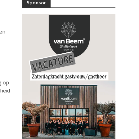
Sponsor
 en
g op
heid