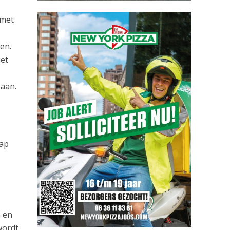
 met
en.
net
aan.
hap
 en
wordt