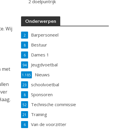
2 doelpuntrijk
Onderwerpen
e. Wij
Barpersoneel
2
Bestuur
8
Dames 1
6
Jeugdvoetbal
94
n met
Nieuws
1.185
ullen
schoolvoetbal
23
over
Sponsoren
8
Haag.
Technische commissie
52
Training
21
Van de voorzitter
6