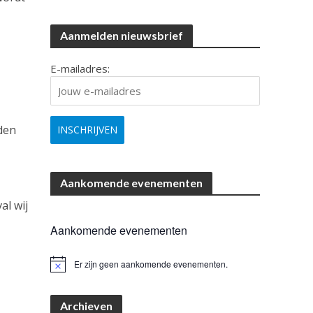
Aanmelden nieuwsbrief
E-mailadres:
den
Aankomende evenementen
al wij
Aankomende evenementen
Er zijn geen aankomende evenementen.
B
e
r
i
Archieven