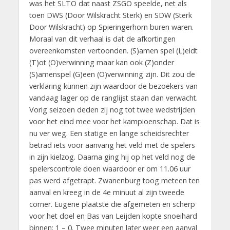
was het SLTO dat naast ZSGO speelde, net als
toen DWS (Door Wilskracht Sterk) en SDW (Sterk
Door Wilskracht) op Spieringerhorn buren waren.
Moraal van dit verhaal is dat de afkortingen
overeenkomsten vertoonden. (S)amen spel (L)eidt
(T)ot (O)verwinning maar kan ook (Z)onder
(S)amenspel (G)een (O)verwinning zijn. Dit zou de
verklaring kunnen zijn waardoor de bezoekers van
vandaag lager op de ranglijst staan dan verwacht.
Vorig seizoen deden zij nog tot twee wedstrijden
voor het eind mee voor het kampioenschap. Dat is
nu ver weg. Een statige en lange scheidsrechter
betrad iets voor aanvang het veld met de spelers
in zijn kielzog. Daarna ging hij op het veld nog de
spelerscontrole doen waardoor er om 11.06 uur
pas werd afgetrapt. Zwanenburg toog meteen ten
aanval en kreeg in de 4e minuut al zijn tweede
corner. Eugene plaatste die afgemeten en scherp
voor het doel en Bas van Leijden kopte snoeihard
binnen: 1 – 0. Twee minuten later weer een aanval