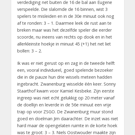
verdediging net buiten de 16 de bal aan Eugene
verspeelde. Die slalomde de 16 binnen, wist 3
spelers te misleiden en in de 30e minuut ook nog
af te ronden: 3 – 1. Daarmee leek de rust aan te
breken maar was het dezelfde speler die eerder
scoorde, nu ineens van rechts op dook en in het
allerkleinste hoekje in minuut 45 (+1) het net liet
bollen: 3 – 2.
Ik was er niet gerust op en zag in de tweede helft
een, vooral individueel, goed spelende bezoeker
die in de pauze hun drie wissels meteen hadden
ingebracht. Zwanenburg wisselde één keer. Sonny
Staarthof kwam voor Kamiel Kesbeke. Zijn eerste
ingreep was niet echt gelukkig op 20 meter vanaf
de doellijn en leverde in de 56e minuut een vrije
trap op voor ZSGO. De Zwanenburg muur stond
goed en doelman Jim daarachter. De inzet was niet
hard maar de opengelaten ruimte in de korte hoek
was te groot: 3 – 3. Niels Oostwouder maakte zijn