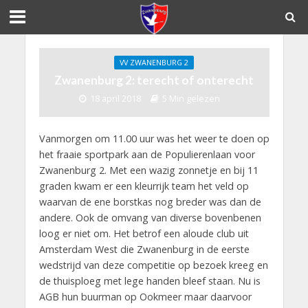
VV ZWANENBURG 2
Zwanenburg 2: terecht of onterecht
18 april 2018
5 Min gelezen
Vanmorgen om 11.00 uur was het weer te doen op
het fraaie sportpark aan de Populierenlaan voor
Zwanenburg 2. Met een wazig zonnetje en bij 11
graden kwam er een kleurrijk team het veld op
waarvan de ene borstkas nog breder was dan de
andere. Ook de omvang van diverse bovenbenen
loog er niet om. Het betrof een aloude club uit
Amsterdam West die Zwanenburg in de eerste
wedstrijd van deze competitie op bezoek kreeg en
de thuisploeg met lege handen bleef staan. Nu is
AGB hun buurman op Ookmeer maar daarvoor