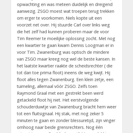
opwachting en was meteen duidelijk en dreigend
aanwezig. ZSGO moest wat troepen terug trekken
om erger te voorkomen. Niels kopte uit een
voorzet net over. Hij stuurde Carl over links weg
die het zelf had kunnen proberen maar de voor
Tim Reemer te moeilijke oplossing zocht. Met nog
een kwartier te gaan kwam Dennis Loogman er in
voor Tim. Zwanenburg was optisch de mindere
van ZSGO maar kreeg nog wel de beste kansen. In
het laatste kwartier raakte de scheidsrechter ( die
tot dan toe prima floot) ineens de weg kwijt. Hij
floot alles tegen Zwanenburg. Een klein zetje, een
tuimeling, allemaal vóór ZSGO. Zelfs toen
Raymond Graal met een gestrekt been werd
getackeld floot hij niet. Het eerstvolgende
schouderduwtje van Zwanenburg bracht hem weer
tot een fluitsignaal. Hij stak, met nog zeker 5
minuten te gaan en zonder blessuretijd, zijn vinger
omhoog naar beide grensrechters. Nog één