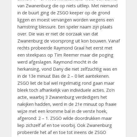
van Zwanenburg die op niets uitliep. Met niemand
in de buurt ging de ZSGO keeper op de grond
liggen en moest vervangen worden wegens een
hamstring blessure. Een speler naam zijn plaats
over. Die was er niet de oorzaak van dat
Zwanenburg de voorsprong uit kon bouwen. Vanaf
rechts probeerde Raymond Graal het eerst met
een steekpass op Tim Reemer maar die poging
werd afgeslagen. Raymond mocht in de
herkansing, vond Dany die niet zelfzuchtig was en
in de 13e minuut Bas de 2 – 0 liet aantekenen.
ZSGO liet de bal wel regelmatig rond gaan maar
bleek toch afhankelijk van individuele acties. Zo’n
actie, waarbij 3 Zwanenburg verdedigers het
nakijken hadden, werd in de 21e minuut op fraaie
wijze met een kromme bal in de verste hoek,
afgerond: 2 – 1. ZSGO wilde doordrukken maar
liep zichzelf af en toe voorbij. Ook Zwanenburg
probeerde het af en toe tot ineens de ZSGO