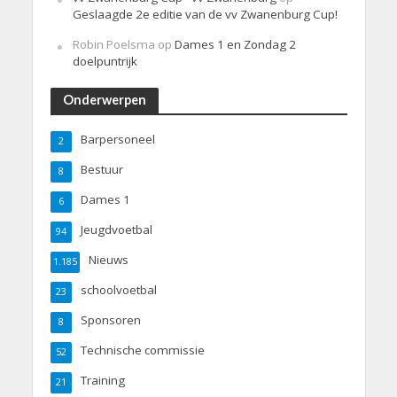
Geslaagde 2e editie van de vv Zwanenburg Cup!
Robin Poelsma
op
Dames 1 en Zondag 2
doelpuntrijk
Onderwerpen
Barpersoneel
2
Bestuur
8
Dames 1
6
Jeugdvoetbal
94
Nieuws
1.185
schoolvoetbal
23
Sponsoren
8
Technische commissie
52
Training
21