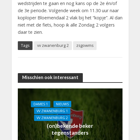
wedstrijden te gaan en nog kans op de 2e én/of
de 3e periode. Volgende week om 11.30 uur naar
koploper Bloemendaal 2 vlak bij het “kopje”. Al dan
niet met de fiets, hoop ik alle Zondag 2 volgers
daar te zien.
Tags
vv zwanenburg 2
zsgowms
Misschien ook interessant
DAMES 1
NIEUWS
VV ZWANENBURG 1
VV ZWANENBURG 2
(on)bekende beker
tegenstanders