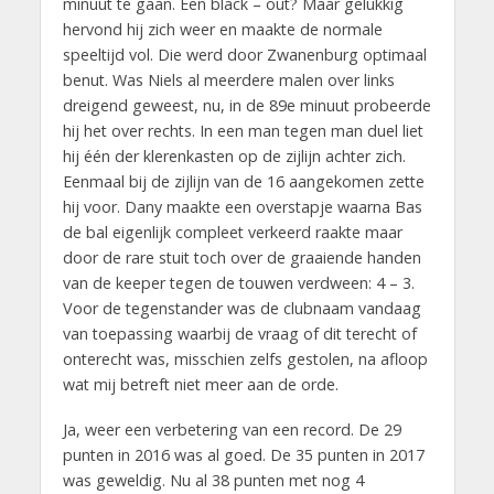
minuut te gaan. Een black – out? Maar gelukkig
hervond hij zich weer en maakte de normale
speeltijd vol. Die werd door Zwanenburg optimaal
benut. Was Niels al meerdere malen over links
dreigend geweest, nu, in de 89e minuut probeerde
hij het over rechts. In een man tegen man duel liet
hij één der klerenkasten op de zijlijn achter zich.
Eenmaal bij de zijlijn van de 16 aangekomen zette
hij voor. Dany maakte een overstapje waarna Bas
de bal eigenlijk compleet verkeerd raakte maar
door de rare stuit toch over de graaiende handen
van de keeper tegen de touwen verdween: 4 – 3.
Voor de tegenstander was de clubnaam vandaag
van toepassing waarbij de vraag of dit terecht of
onterecht was, misschien zelfs gestolen, na afloop
wat mij betreft niet meer aan de orde.
Ja, weer een verbetering van een record. De 29
punten in 2016 was al goed. De 35 punten in 2017
was geweldig. Nu al 38 punten met nog 4