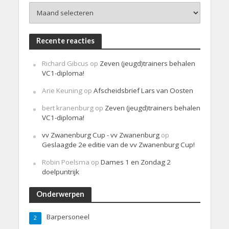
Archieven
t
Recente reacties
Richard Gibcus
op
Zeven (jeugd)trainers behalen
VC1-diploma!
Arie Keuning
op
Afscheidsbrief Lars van Oosten
bert kranenburg
op
Zeven (jeugd)trainers behalen
VC1-diploma!
vv Zwanenburg Cup - vv Zwanenburg
op
Geslaagde 2e editie van de vv Zwanenburg Cup!
Robin Poelsma
op
Dames 1 en Zondag 2
doelpuntrijk
Onderwerpen
Barpersoneel
2