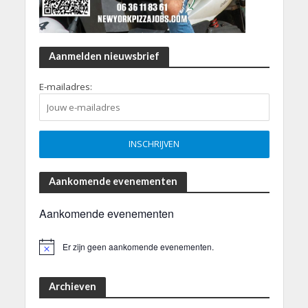
Aanmelden nieuwsbrief
E-mailadres:
Aankomende evenementen
Aankomende evenementen
Er zijn geen aankomende evenementen.
B
e
r
i
Archieven
c
h