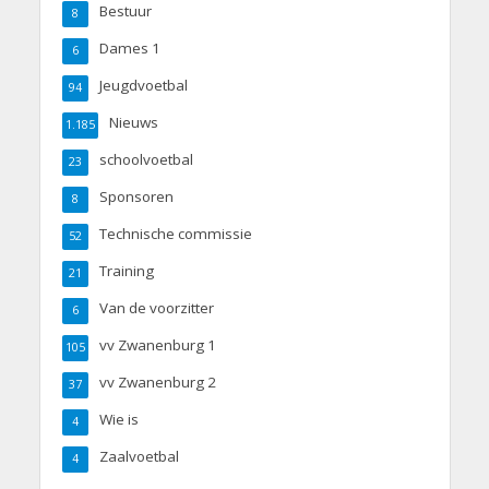
Bestuur
8
Dames 1
6
Jeugdvoetbal
94
Nieuws
1.185
schoolvoetbal
23
Sponsoren
8
Technische commissie
52
Training
21
Van de voorzitter
6
vv Zwanenburg 1
105
vv Zwanenburg 2
37
Wie is
4
Zaalvoetbal
4