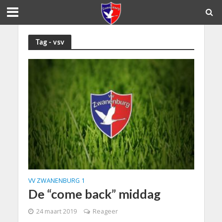
Tag - vsv
VV ZWANENBURG 1
De “come back” middag
24 maart 2019
Reageer