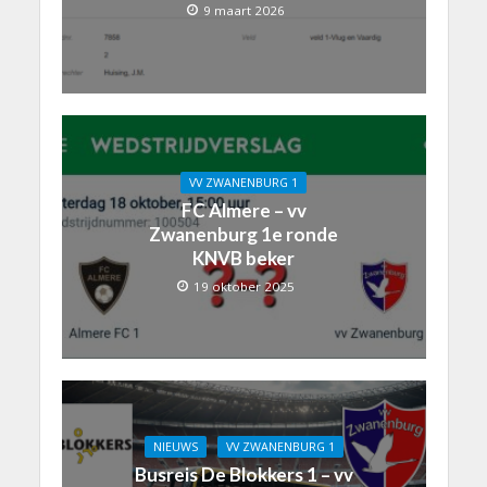
9 maart 2026
VV ZWANENBURG 1
FC Almere – vv
Zwanenburg 1e ronde
KNVB beker
19 oktober 2025
NIEUWS
VV ZWANENBURG 1
Busreis De Blokkers 1 – vv