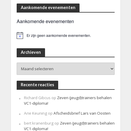
Aankomende evenementen
Aankomende evenementen
Er zijn geen aankomende evenementen.
B
e
r
i
Archieven
c
h
Archieven
t
Recente reacties
Richard Gibcus
op
Zeven (jeugd)trainers behalen
VC1-diploma!
Arie Keuning
op
Afscheidsbrief Lars van Oosten
bert kranenburg
op
Zeven (jeugd)trainers behalen
VC1-diploma!