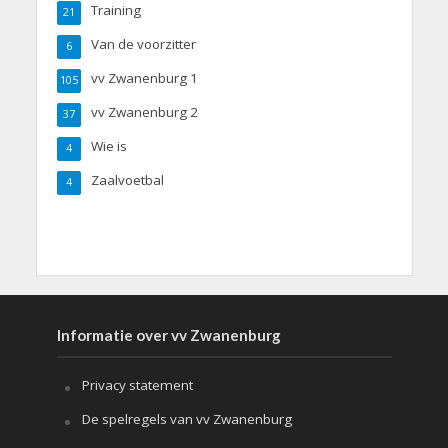
Training
21
Van de voorzitter
6
vv Zwanenburg 1
105
vv Zwanenburg 2
37
Wie is
4
Zaalvoetbal
4
Informatie over vv Zwanenburg
Privacy statement
De spelregels van vv Zwanenburg