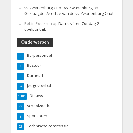
vv Zwanenburg Cup - vv Zwanenburg
op
Geslaagde 2e editie van de vv Zwanenburg Cup!
Robin Poelsma
op
Dames 1 en Zondag 2
doelpuntrijk
Onderwerpen
Barpersoneel
2
Bestuur
8
Dames 1
6
Jeugdvoetbal
94
Nieuws
1.185
schoolvoetbal
23
Sponsoren
8
Technische commissie
52