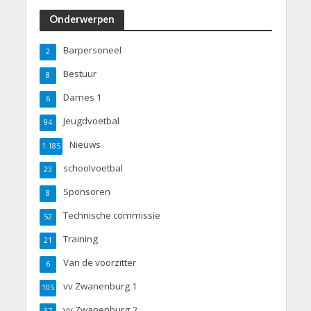
Onderwerpen
Barpersoneel
2
Bestuur
8
Dames 1
6
Jeugdvoetbal
94
Nieuws
1.185
schoolvoetbal
23
Sponsoren
8
Technische commissie
52
Training
21
Van de voorzitter
6
vv Zwanenburg 1
105
vv Zwanenburg 2
37