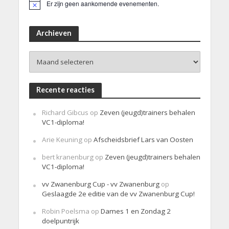
Er zijn geen aankomende evenementen.
B
e
r
i
Archieven
c
h
Archieven
t
Recente reacties
Richard Gibcus
op
Zeven (jeugd)trainers behalen
VC1-diploma!
Arie Keuning
op
Afscheidsbrief Lars van Oosten
bert kranenburg
op
Zeven (jeugd)trainers behalen
VC1-diploma!
vv Zwanenburg Cup - vv Zwanenburg
op
Geslaagde 2e editie van de vv Zwanenburg Cup!
Robin Poelsma
op
Dames 1 en Zondag 2
doelpuntrijk