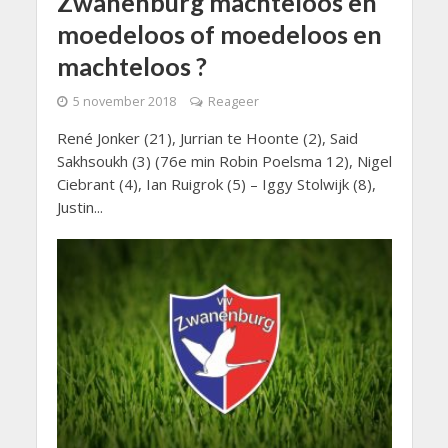
Zwanenburg machteloos en
moedeloos of moedeloos en
machteloos ?
5 november 2018
Reageer
René Jonker (21), Jurrian te Hoonte (2), Said
Sakhsoukh (3) (76e min Robin Poelsma 12), Nigel
Ciebrant (4), Ian Ruigrok (5) – Iggy Stolwijk (8),
Justin...