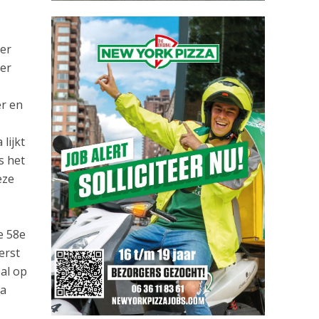
 er
oer
er en
lijkt
s het
eze
e 58e
erst
bal op
na