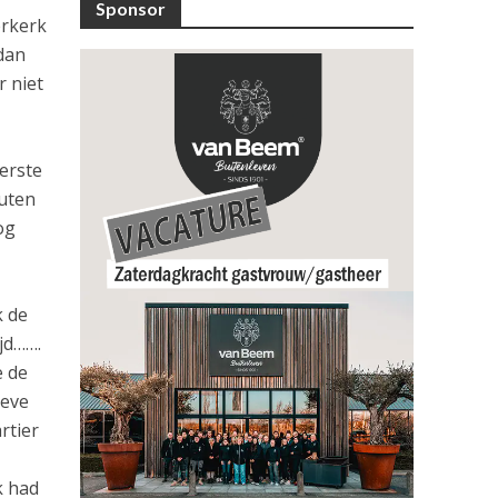
Sponsor
erkerk
 dan
r niet
eerste
nuten
og
k de
jd…….
e de
ieve
rtier
k had