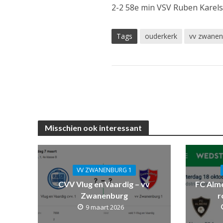
2-2 58e min VSV Ruben Karel
Tags
ouderkerk
vv zwanen
Misschien ook interessant
VV ZWANENBURG 1
CVV Vlug en Vaardig – vv
FC Alm
Zwanenburg
r
9 maart 2026