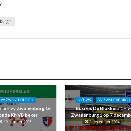
se
burg 1
VV ZWANENBURG 1
NIEUWS
VV ZWANENBURG 1
ere – vv Zwanenburg 1e
Busreis De Blokkers 1 – v
onde KNVB beker
Zwanenburg 1 op 7 decemb
19 oktober 2025
3 december 2024