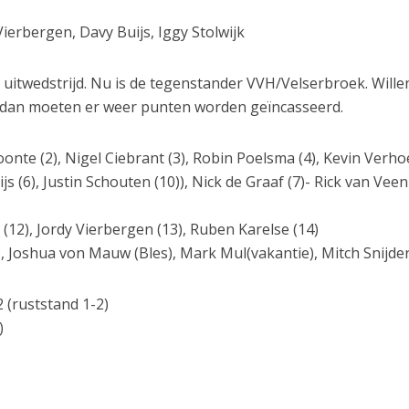
Vierbergen, Davy Buijs, Iggy Stolwijk
uitwedstrijd. Nu is de tegenstander VVH/Velserbroek. Wille
dan moeten er weer punten worden geïncasseerd.
oonte (2), Nigel Ciebrant (3), Robin Poelsma (4), Kevin Verh
ijs (6), Justin Schouten (10)), Nick de Graaf (7)- Rick van Veen 
k (12), Jordy Vierbergen (13), Ruben Karelse (14)
, Joshua von Mauw (Bles), Mark Mul(vakantie), Mitch Snijder
 (ruststand 1-2)
)