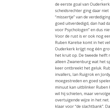
de eerste goal van Ouderkerk
scheidsrechter ging daar nie
“missertje” van de verdedigin
goed uitverdedigd, dan had d
voor Psychologen” en dus niet 
Voor de rust is er ook nog e
Ruben Karelse komt in het vel
Ouderkerk krijgt nog één grot
het kruit op. De tweede helft
alleen Zwanenburg wat het spe
keer ontbreekt het geluk. Rub
invallers, Ian Ruigrok en Jor
moegestreden en goed spelend
minuut kan uitblinker Ruben K
wil hij schieten, maar vervol
overtuigende wijze in het net.
klaar voor “de slachtbank”. Da