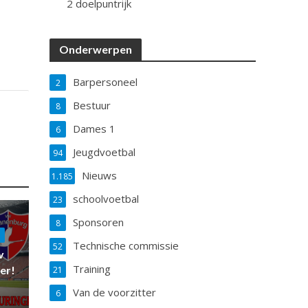
2 doelpuntrijk
Onderwerpen
Barpersoneel
2
Bestuur
8
Dames 1
6
Jeugdvoetbal
94
Nieuws
1.185
schoolvoetbal
23
Sponsoren
8
Technische commissie
52
v
Training
er!
21
Van de voorzitter
6