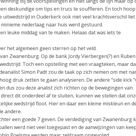
winning bij de voorspellingen en niet langs de lijn maar op 
een deskundige om tips en trucs te souffleren. En toch hoop
 uitwedstrijd in Ouderkerk ook niet veel krachtsverschil liet
minieme nederlaag naar huis werd gestuurd.
en leuke middag van te maken. Helaas dat was iets te
er het algemeen geen sterren op het veld.
 van Zwanenburg. Op de bank Jordy Vierbergen(?) en Ruben
le wedstrijd. Toch een opstelling met een vraagteken, maar d
edeanalist Simon Padt zou de taak op zich nemen om met n
hoog druk zetten te gaan analyseren. De andere “side kick 
n dus zou deze analist zich richten op de bewegingen van
irect dit onderdeel af te sluiten, kunnen we stellen dat onz
elijke wedstrijd floot. Hier en daar een kleine miskleun en d
de andere.
chter een goede 7 geven. De verdediging van Zwanenburg kr
tballen werd niet veel toegepast en de aanwijzingen van kee
obin Poelsma werden maar zeldzaam opgevolgd.