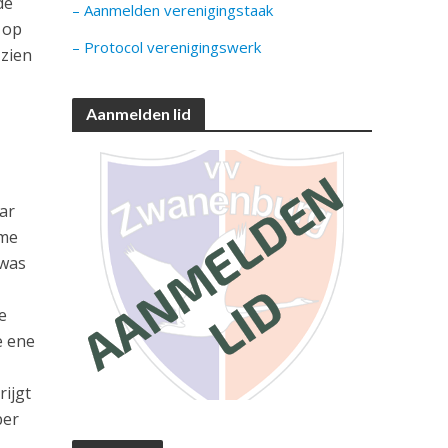
de
– Aanmelden verenigingstaak
 op
– Protocol verenigingswerk
 zien
Aanmelden lid
aar
ame
“was
e
e ene
ijgt
per