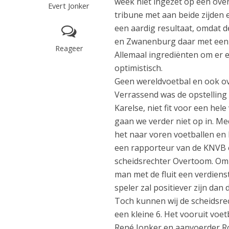
week niet ingezet op een over
Evert Jonker
tribune met aan beide zijden 
een aardig resultaat, omdat de
en Zwanenburg daar met een 
Reageer
Allemaal ingrediënten om er e
optimistisch.
Geen wereldvoetbal en ook ov
Verrassend was de opstelling
Karelse, niet fit voor een he
gaan we verder niet op in. M
het naar voren voetballen en 
een rapporteur van de KNVB e
scheidsrechter Overtoom. Om d
man met de fluit een verdienst
speler zal positiever zijn dan 
Toch kunnen wij de scheidsre
een kleine 6. Het vooruit voe
René Jonker en aanvoerder R