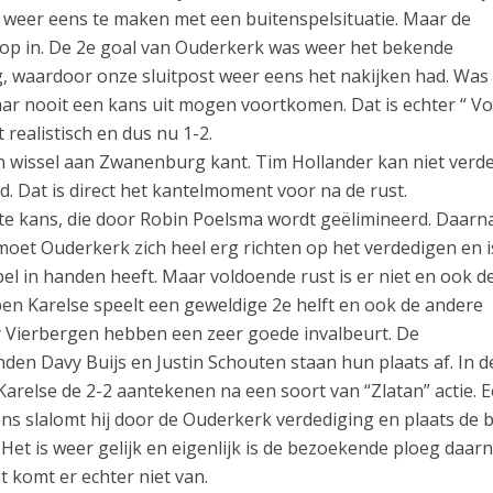
 weer eens te maken met een buitenspelsituatie. Maar de
t op in. De 2e goal van Ouderkerk was weer het bekende
g, waardoor onze sluitpost weer eens het nakijken had. Was
aar nooit een kans uit mogen voortkomen. Dat is echter “ V
realistisch en dus nu 1-2.
en wissel aan Zwanenburg kant. Tim Hollander kan niet verd
d. Dat is direct het kantelmoment voor na de rust.
e kans, die door Robin Poelsma wordt geëlimineerd. Daarna 
 moet Ouderkerk zich heel erg richten op het verdedigen en i
l in handen heeft. Maar voldoende rust is er niet en ook d
en Karelse speelt een geweldige 2e helft en ook de andere
dy Vierbergen hebben een zeer goede invalbeurt. De
en Davy Buijs en Justin Schouten staan hun plaats af. In d
arelse de 2-2 aantekenen na een soort van “Zlatan” actie. E
gens slalomt hij door de Ouderkerk verdediging en plaats de 
 Het is weer gelijk en eigenlijk is de bezoekende ploeg daar
t komt er echter niet van.