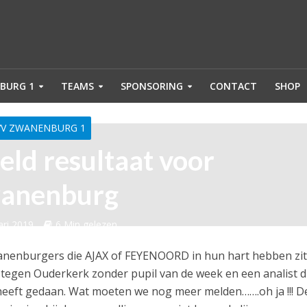
BURG 1
TEAMS
SPONSORING
CONTACT
SHOP
VV ZWANENBURG 1
eld resultaat voor
anenburg
ari 2019
6 Min gelezen
wanenburgers die AJAX of FEYENOORD in hun hart hebben zit
 tegen Ouderkerk zonder pupil van de week en een analist d
 heeft gedaan. Wat moeten we nog meer melden…….oh ja !!! D