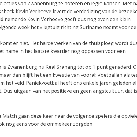
nde acties van Zwanenburg te noteren en legio kansen. Met 
nksback Kevin Verhoeve levert de verdediging van de bezoek
id nemende Kevin Verhoeve geeft dus nog even een klein
volgende week het vliegtuig richting Suriname neemt voor e
 komt er niet. Het harde werken van de thuisploeg wordt du
met name in het laatste kwartier nog oppassen voor een
2 en is Zwanenburg nu Real Sranang tot op 1 punt genaderd. O
maar dan blijft het een kwestie van vooral: Voetballen als t
 het veld. Paniekvoetbal heeft ons enkele jaren geleden al
 Dus uitgaan van het positieve en geen angstcultuur, dat is
 Match gaan deze keer naar de volgende spelers die opviel
ook nog eens voor de ommekeer zorgden