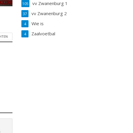
vv Zwanenburg 1
105
vv Zwanenburg 2
37
Wie is
4
Zaalvoetbal
4
CHTEN