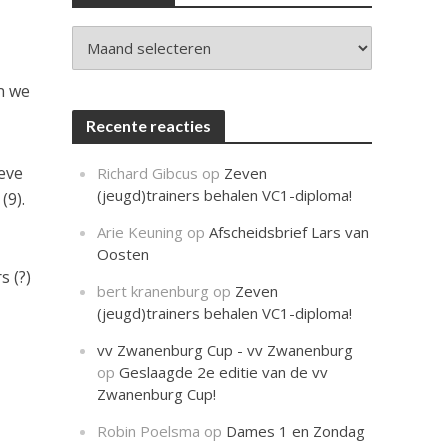
c
h
t
Archieven
n we
Recente reacties
oeve
Richard Gibcus
op
Zeven
(jeugd)trainers behalen VC1-diploma!
(9).
Arie Keuning
op
Afscheidsbrief Lars van
Oosten
s (?)
bert kranenburg
op
Zeven
(jeugd)trainers behalen VC1-diploma!
vv Zwanenburg Cup - vv Zwanenburg
op
Geslaagde 2e editie van de vv
Zwanenburg Cup!
Robin Poelsma
op
Dames 1 en Zondag