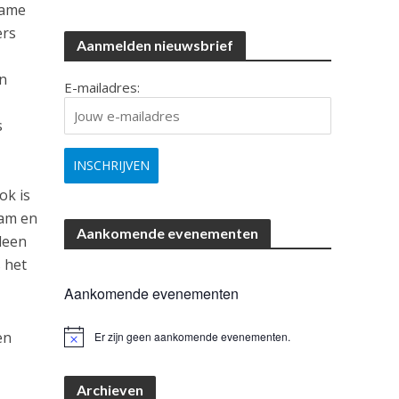
name
ers
Aanmelden nieuwsbrief
en
E-mailadres:
s
ok is
eam en
Aankomende evenementen
leen
 het
Aankomende evenementen
en
Er zijn geen aankomende evenementen.
B
e
r
i
Archieven