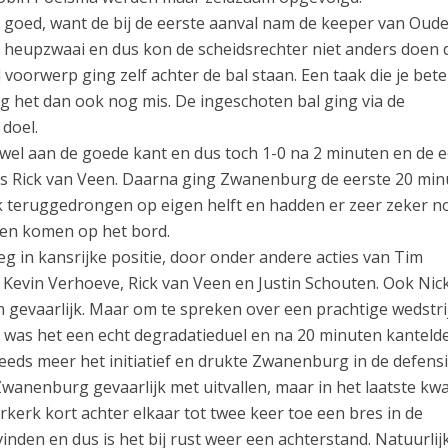
 goed, want de bij de eerste aanval nam de keeper van Oud
de heupzwaai en dus kon de scheidsrechter niet anders doen
 voorwerp ging zelf achter de bal staan. Een taak die je bete
g het dan ook nog mis. De ingeschoten bal ging via de
 doel.
kig wel aan de goede kant en dus toch 1-0 na 2 minuten en de 
ts Rick van Veen. Daarna ging Zwanenburg de eerste 20 mi
 teruggedrongen op eigen helft en hadden er zeer zeker n
ten komen op het bord.
 in kansrijke positie, door onder andere acties van Tim
 Kevin Verhoeve, Rick van Veen en Justin Schouten. Ook Nic
n gevaarlijk. Maar om te spreken over een prachtige wedstri
r was het een echt degradatieduel en na 20 minuten kanteld
eeds meer het initiatief en drukte Zwanenburg in de defens
t Zwanenburg gevaarlijk met uitvallen, maar in het laatste kwa
rkerk kort achter elkaar tot twee keer toe een bres in de
nden en dus is het bij rust weer een achterstand. Natuurlij