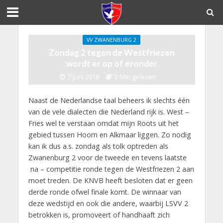
VV ZWANENBURG 2
Zondag 2 tegen de Westfriezen
wordt er op of eronder
7 juni 2018
2 Min gelezen
Naast de Nederlandse taal beheers ik slechts één
van de vele dialecten die Nederland rijk is. West –
Fries wel te verstaan omdat mijn Roots uit het
gebied tussen Hoorn en Alkmaar liggen. Zo nodig
kan ik dus a.s. zondag als tolk optreden als
Zwanenburg 2 voor de tweede en tevens laatste
na – competitie ronde tegen de Westfriezen 2 aan
moet treden. De KNVB heeft besloten dat er geen
derde ronde ofwel finale komt. De winnaar van
deze wedstijd en ook die andere, waarbij LSVV 2
betrokken is, promoveert of handhaaft zich