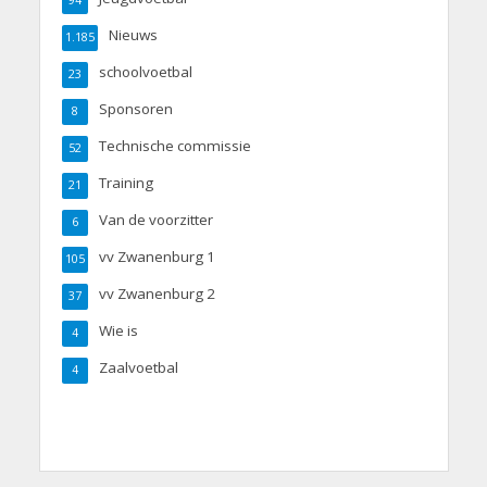
94
Nieuws
1.185
schoolvoetbal
23
Sponsoren
8
Technische commissie
52
Training
21
Van de voorzitter
6
vv Zwanenburg 1
105
vv Zwanenburg 2
37
Wie is
4
Zaalvoetbal
4