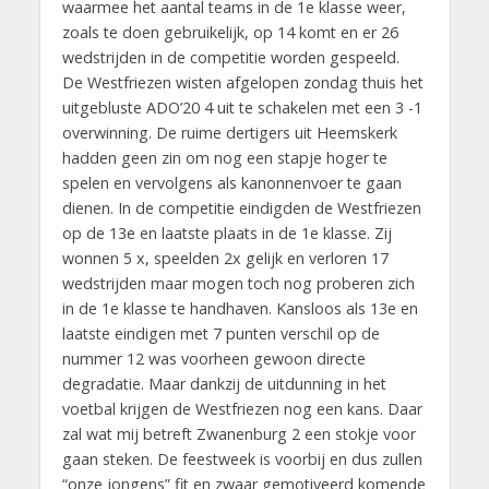
waarmee het aantal teams in de 1e klasse weer,
zoals te doen gebruikelijk, op 14 komt en er 26
wedstrijden in de competitie worden gespeeld.
De Westfriezen wisten afgelopen zondag thuis het
uitgebluste ADO’20 4 uit te schakelen met een 3 -1
overwinning. De ruime dertigers uit Heemskerk
hadden geen zin om nog een stapje hoger te
spelen en vervolgens als kanonnenvoer te gaan
dienen. In de competitie eindigden de Westfriezen
op de 13e en laatste plaats in de 1e klasse. Zij
wonnen 5 x, speelden 2x gelijk en verloren 17
wedstrijden maar mogen toch nog proberen zich
in de 1e klasse te handhaven. Kansloos als 13e en
laatste eindigen met 7 punten verschil op de
nummer 12 was voorheen gewoon directe
degradatie. Maar dankzij de uitdunning in het
voetbal krijgen de Westfriezen nog een kans. Daar
zal wat mij betreft Zwanenburg 2 een stokje voor
gaan steken. De feestweek is voorbij en dus zullen
“onze jongens” fit en zwaar gemotiveerd komende