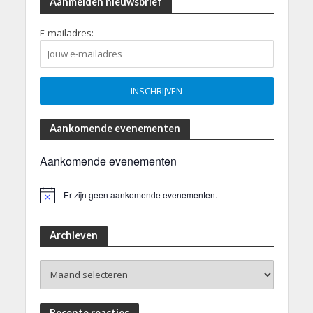
Aanmelden nieuwsbrief
E-mailadres:
Aankomende evenementen
Aankomende evenementen
Er zijn geen aankomende evenementen.
B
e
r
i
Archieven
c
h
Archieven
t
Recente reacties