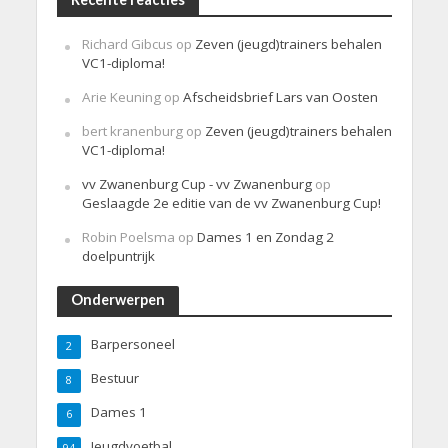
Richard Gibcus
op
Zeven (jeugd)trainers behalen
VC1-diploma!
Arie Keuning
op
Afscheidsbrief Lars van Oosten
bert kranenburg
op
Zeven (jeugd)trainers behalen
VC1-diploma!
vv Zwanenburg Cup - vv Zwanenburg
op
Geslaagde 2e editie van de vv Zwanenburg Cup!
Robin Poelsma
op
Dames 1 en Zondag 2
doelpuntrijk
Onderwerpen
Barpersoneel
2
Bestuur
8
Dames 1
6
Jeugdvoetbal