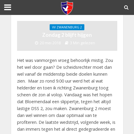
VV ZWANENBURG 2
Zondag 2 blijft hijgen
20 mei 2018
3 Min gelezen
Het was vanmorgen vroeg behoorlijk mistig. Zou
het wel door gaan? De scheidsrechter moet dan
wel vanaf de middenstip beide doelen kunnen
zien. Maar zo rond 9.00 uur werd het al wat
helderder en toen ik richting Zwanenburg toog
scheen de zon al volop. Vandaag was het hopen
dat Bloemendaal een slippertje, tegen het altijd
lastige DSS 2, zou maken. Zwanenburg 2 moest
dan wel winnen om daar optimaal van te
profiteren. De laatste wedstrijd, volgende week, is
dan immers tegen het al direct gedegradeerde en