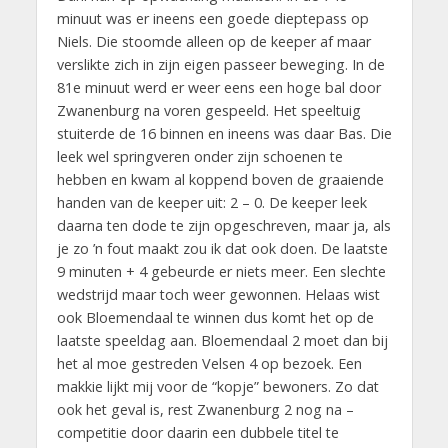
minuut was er ineens een goede dieptepass op
Niels. Die stoomde alleen op de keeper af maar
verslikte zich in zijn eigen passeer beweging. In de
81e minuut werd er weer eens een hoge bal door
Zwanenburg na voren gespeeld. Het speeltuig
stuiterde de 16 binnen en ineens was daar Bas. Die
leek wel springveren onder zijn schoenen te
hebben en kwam al koppend boven de graaiende
handen van de keeper uit: 2 – 0. De keeper leek
daarna ten dode te zijn opgeschreven, maar ja, als
je zo ’n fout maakt zou ik dat ook doen. De laatste
9 minuten + 4 gebeurde er niets meer. Een slechte
wedstrijd maar toch weer gewonnen. Helaas wist
ook Bloemendaal te winnen dus komt het op de
laatste speeldag aan. Bloemendaal 2 moet dan bij
het al moe gestreden Velsen 4 op bezoek. Een
makkie lijkt mij voor de “kopje” bewoners. Zo dat
ook het geval is, rest Zwanenburg 2 nog na –
competitie door daarin een dubbele titel te