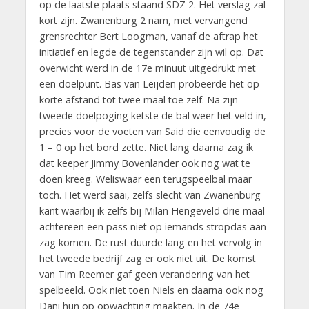
op de laatste plaats staand SDZ 2. Het verslag zal
kort zijn. Zwanenburg 2 nam, met vervangend
grensrechter Bert Loogman, vanaf de aftrap het
initiatief en legde de tegenstander zijn wil op. Dat
overwicht werd in de 17e minuut uitgedrukt met
een doelpunt. Bas van Leijden probeerde het op
korte afstand tot twee maal toe zelf. Na zijn
tweede doelpoging ketste de bal weer het veld in,
precies voor de voeten van Said die eenvoudig de
1 – 0 op het bord zette. Niet lang daarna zag ik
dat keeper Jimmy Bovenlander ook nog wat te
doen kreeg. Weliswaar een terugspeelbal maar
toch. Het werd saai, zelfs slecht van Zwanenburg
kant waarbij ik zelfs bij Milan Hengeveld drie maal
achtereen een pass niet op iemands stropdas aan
zag komen. De rust duurde lang en het vervolg in
het tweede bedrijf zag er ook niet uit. De komst
van Tim Reemer gaf geen verandering van het
spelbeeld. Ook niet toen Niels en daarna ook nog
Dani hun op opwachting maakten. In de 74e