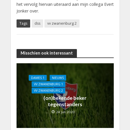
het vervolg hiervan uiteraard aan mijn collega Evert
Jonker over.
Tags
dss
vv zwanenburg 2
Misschien ook interessant
DAMES 1
NIEUWS
VV ZWANENBURG 1
VV ZWANENBURG 2
(on)bekende beker
tegenstanders
24 juli 2020