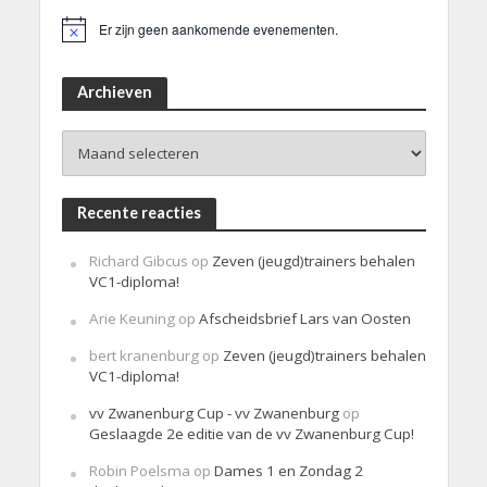
Er zijn geen aankomende evenementen.
B
e
r
i
Archieven
c
h
Archieven
t
Recente reacties
Richard Gibcus
op
Zeven (jeugd)trainers behalen
VC1-diploma!
Arie Keuning
op
Afscheidsbrief Lars van Oosten
bert kranenburg
op
Zeven (jeugd)trainers behalen
VC1-diploma!
vv Zwanenburg Cup - vv Zwanenburg
op
Geslaagde 2e editie van de vv Zwanenburg Cup!
Robin Poelsma
op
Dames 1 en Zondag 2