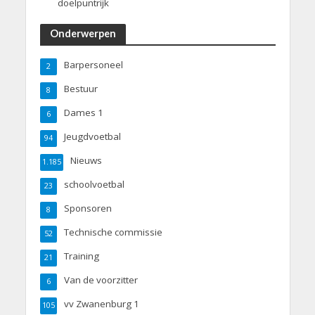
doelpuntrijk
Onderwerpen
Barpersoneel
2
Bestuur
8
Dames 1
6
Jeugdvoetbal
94
Nieuws
1.185
schoolvoetbal
23
Sponsoren
8
Technische commissie
52
Training
21
Van de voorzitter
6
vv Zwanenburg 1
105