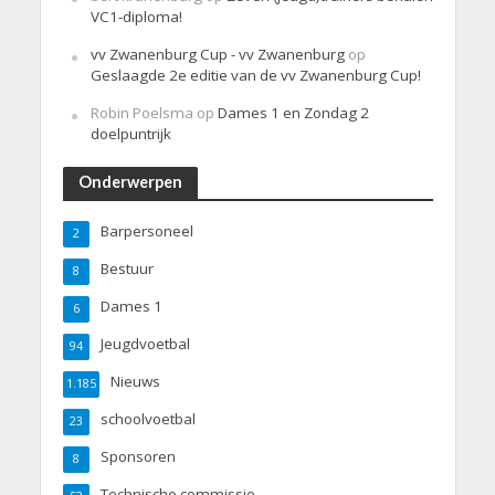
VC1-diploma!
vv Zwanenburg Cup - vv Zwanenburg
op
Geslaagde 2e editie van de vv Zwanenburg Cup!
Robin Poelsma
op
Dames 1 en Zondag 2
doelpuntrijk
Onderwerpen
Barpersoneel
2
Bestuur
8
Dames 1
6
Jeugdvoetbal
94
Nieuws
1.185
schoolvoetbal
23
Sponsoren
8
Technische commissie