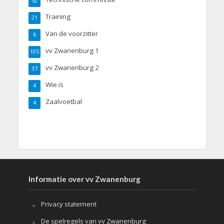
52
Training
21
Van de voorzitter
6
vv Zwanenburg 1
105
vv Zwanenburg 2
37
Wie is
4
Zaalvoetbal
4
Informatie over vv Zwanenburg
Privacy statement
De spelregels van vv Zwanenburg