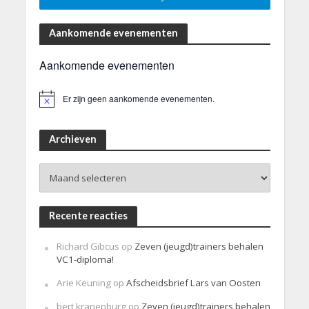
Aankomende evenementen
Aankomende evenementen
Er zijn geen aankomende evenementen.
B
e
r
i
Archieven
c
h
Archieven
t
Recente reacties
Richard Gibcus
op
Zeven (jeugd)trainers behalen
VC1-diploma!
Arie Keuning
op
Afscheidsbrief Lars van Oosten
bert kranenburg
op
Zeven (jeugd)trainers behalen