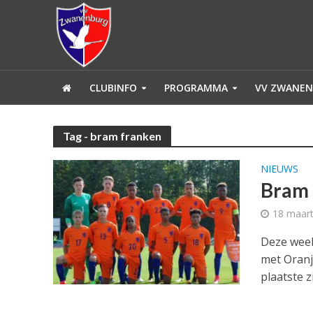
CLUBINFO
PROGRAMMA
VV ZWANEN
Tag - bram franken
NIEUWS
Bram 
18 maar
Deze week
met Oranj
plaatste zi