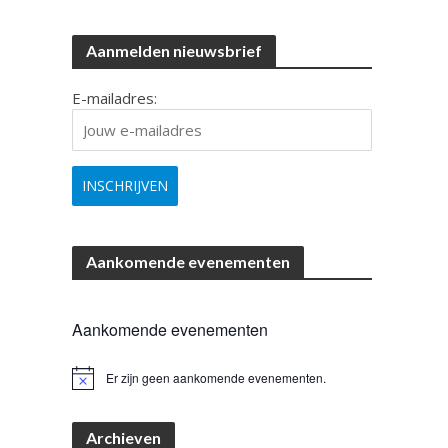
Aanmelden nieuwsbrief
E-mailadres:
Aankomende evenementen
Aankomende evenementen
Er zijn geen aankomende evenementen.
B
e
r
i
Archieven