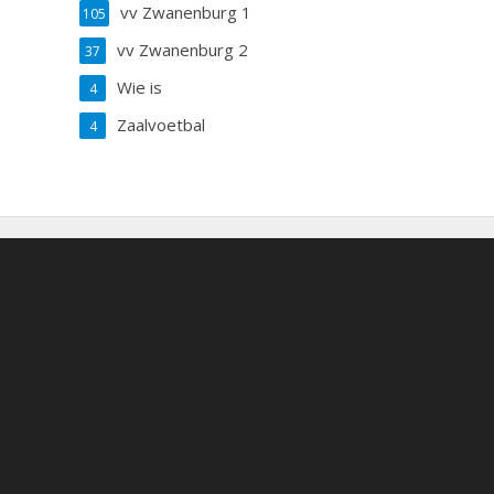
vv Zwanenburg 1
105
vv Zwanenburg 2
37
Wie is
4
Zaalvoetbal
4