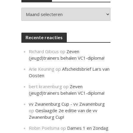
c
h
t
Archieven
Recente reacties
Richard Gibcus
op
Zeven
(jeugd)trainers behalen VC1-diploma!
Arie Keuning
op
Afscheidsbrief Lars van
Oosten
bert kranenburg
op
Zeven
(jeugd)trainers behalen VC1-diploma!
vv Zwanenburg Cup - vv Zwanenburg
op
Geslaagde 2e editie van de vv
Zwanenburg Cup!
Robin Poelsma
op
Dames 1 en Zondag