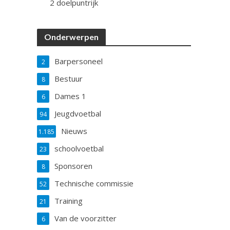
2 doelpuntrijk
Onderwerpen
Barpersoneel
2
Bestuur
8
Dames 1
6
Jeugdvoetbal
94
Nieuws
1.185
schoolvoetbal
23
Sponsoren
8
Technische commissie
52
Training
21
Van de voorzitter
6