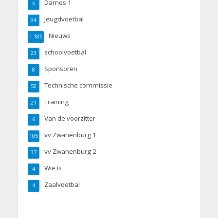
Dames 1
6
Jeugdvoetbal
94
Nieuws
1.185
schoolvoetbal
23
Sponsoren
8
Technische commissie
52
Training
21
Van de voorzitter
6
vv Zwanenburg 1
105
vv Zwanenburg 2
37
Wie is
4
Zaalvoetbal
4