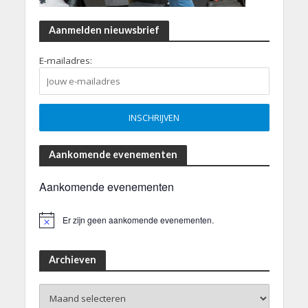
Aanmelden nieuwsbrief
E-mailadres:
Aankomende evenementen
Aankomende evenementen
Er zijn geen aankomende evenementen.
B
e
r
i
Archieven
c
h
Archieven
t