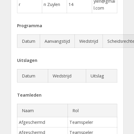
ylen@gmai
r
n Zuylen
14
l.com
Programma
Datum
Aanvangstijd
Wedstrijd
Scheidsrechte
Uitslagen
Datum
Wedstrijd
Uitslag
Teamleden
Naam
Rol
Afgeschermd
Teamspeler
Afgeschermd
Teamspeler