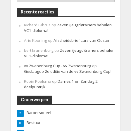
Recente reacties
Richard Gibcus
op
Zeven (jeugd)trainers behalen
VC1-diploma!
Arie Keuning
op
Afscheidsbrief Lars van Oosten
bert kranenburg
op
Zeven (jeugd)trainers behalen
VC1-diploma!
vv Zwanenburg Cup - vv Zwanenburg
op
Geslaagde 2e editie van de vv Zwanenburg Cup!
Robin Poelsma
op
Dames 1 en Zondag 2
doelpuntrijk
Onderwerpen
Barpersoneel
2
Bestuur
8