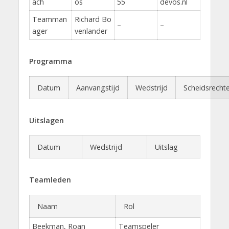
ach
os
55
devos.nl
Teamman
Richard Bo
–
–
ager
venlander
Programma
Datum
Aanvangstijd
Wedstrijd
Scheidsrechte
Uitslagen
Datum
Wedstrijd
Uitslag
Teamleden
Naam
Rol
Beekman, Roan
Teamspeler