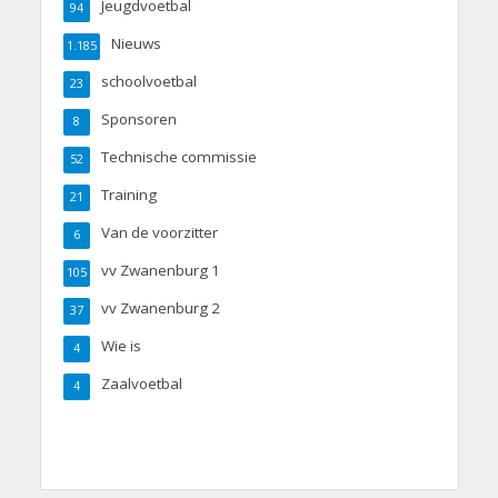
Jeugdvoetbal
94
Nieuws
1.185
schoolvoetbal
23
Sponsoren
8
Technische commissie
52
Training
21
Van de voorzitter
6
vv Zwanenburg 1
105
vv Zwanenburg 2
37
Wie is
4
Zaalvoetbal
4