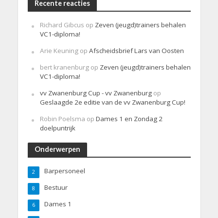
Recente reacties
Richard Gibcus
op
Zeven (jeugd)trainers behalen
VC1-diploma!
Arie Keuning
op
Afscheidsbrief Lars van Oosten
bert kranenburg
op
Zeven (jeugd)trainers behalen
VC1-diploma!
vv Zwanenburg Cup - vv Zwanenburg
op
Geslaagde 2e editie van de vv Zwanenburg Cup!
Robin Poelsma
op
Dames 1 en Zondag 2
doelpuntrijk
Onderwerpen
Barpersoneel
2
Bestuur
8
Dames 1
6