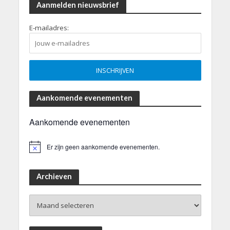
Aanmelden nieuwsbrief
E-mailadres:
Aankomende evenementen
Aankomende evenementen
Er zijn geen aankomende evenementen.
B
e
r
i
Archieven
c
h
Archieven
t