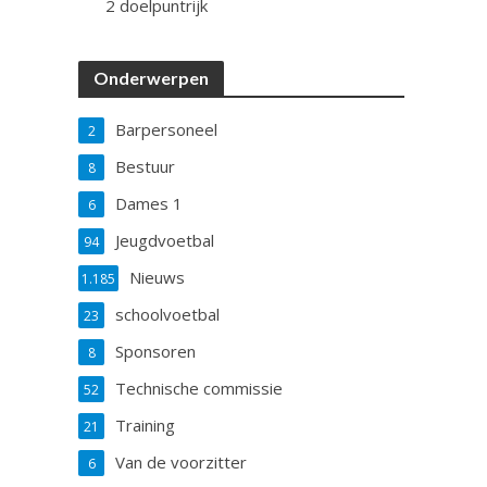
2 doelpuntrijk
Onderwerpen
Barpersoneel
2
Bestuur
8
Dames 1
6
Jeugdvoetbal
94
Nieuws
1.185
schoolvoetbal
23
Sponsoren
8
Technische commissie
52
Training
21
Van de voorzitter
6