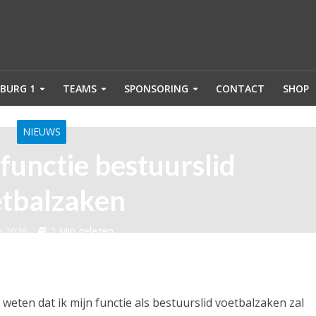
BURG 1
TEAMS
SPONSORING
CONTACT
SHOP
NIEUWS
functie bestuurslid
tbalzaken
i 2026
2 Min gelezen
ten weten dat ik mijn functie als bestuurslid voetbalzaken zal