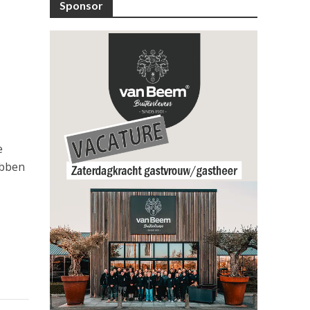
Sponsor
e
ebben