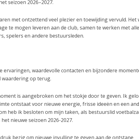
het seizoen 2026–2027.
jaren met ontzettend veel plezier en toewijding vervuld. Het
rage te mogen leveren aan de club, samen te werken met all
ers, spelers en andere bestuursleden.
oie ervaringen, waardevolle contacten en bijzondere momen
el waardering op terug.
t moment is aangebroken om het stokje door te geven. Ik gel
imte ontstaat voor nieuwe energie, frisse ideeën en een an
om heb ik besloten om mijn taken, als bestuurslid voetbalz
an het nieuwe seizoen 2026-2027.
druk bezig om nieuwe invulling te geven aan de ontstane