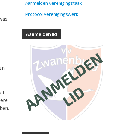
– Aanmelden verenigingstaak
– Protocol verenigingswerk
 was
e
Aanmelden lid
ten
oof
dere
aken,