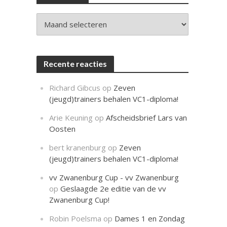
c
h
t
Archieven
Recente reacties
Richard Gibcus
op
Zeven
(jeugd)trainers behalen VC1-diploma!
Arie Keuning
op
Afscheidsbrief Lars van
Oosten
bert kranenburg
op
Zeven
(jeugd)trainers behalen VC1-diploma!
vv Zwanenburg Cup - vv Zwanenburg
op
Geslaagde 2e editie van de vv
Zwanenburg Cup!
Robin Poelsma
op
Dames 1 en Zondag