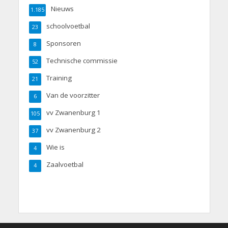
Nieuws
1.185
schoolvoetbal
23
Sponsoren
8
Technische commissie
52
Training
21
Van de voorzitter
6
vv Zwanenburg 1
105
vv Zwanenburg 2
37
Wie is
4
Zaalvoetbal
4