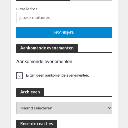
E-mailadres:
Aankomende evenementen
Aankomende evenementen
Er zijn geen aankomende evenementen.
B
e
r
i
Archieven
c
h
Archieven
t
Recente reacties