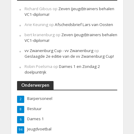
Richard Gibcus
op
Zeven (jeugd)trainers behalen
VC1-diploma!
Arie Keuning
op
Afscheidsbrief Lars van Oosten
bert kranenburg
op
Zeven (jeugd)trainers behalen
VC1-diploma!
vv Zwanenburg Cup - vv Zwanenburg
op
Geslaagde 2e editie van de vv Zwanenburg Cup!
Robin Poelsma
op
Dames 1 en Zondag 2
doelpuntrijk
Onderwerpen
Barpersoneel
2
Bestuur
8
Dames 1
6
Jeugdvoetbal
94