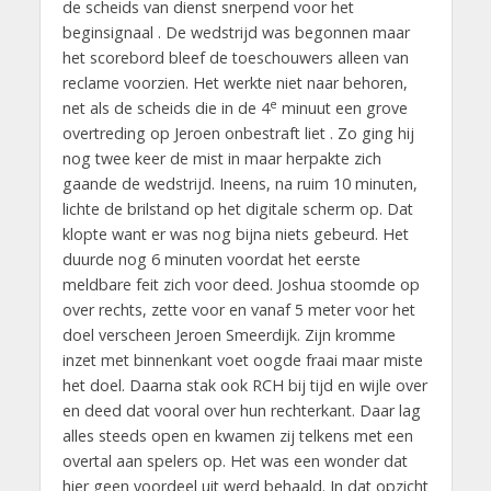
de scheids van dienst snerpend voor het
beginsignaal . De wedstrijd was begonnen maar
het scorebord bleef de toeschouwers alleen van
reclame voorzien. Het werkte niet naar behoren,
e
net als de scheids die in de 4
minuut een grove
overtreding op Jeroen onbestraft liet . Zo ging hij
nog twee keer de mist in maar herpakte zich
gaande de wedstrijd. Ineens, na ruim 10 minuten,
lichte de brilstand op het digitale scherm op. Dat
klopte want er was nog bijna niets gebeurd. Het
duurde nog 6 minuten voordat het eerste
meldbare feit zich voor deed. Joshua stoomde op
over rechts, zette voor en vanaf 5 meter voor het
doel verscheen Jeroen Smeerdijk. Zijn kromme
inzet met binnenkant voet oogde fraai maar miste
het doel. Daarna stak ook RCH bij tijd en wijle over
en deed dat vooral over hun rechterkant. Daar lag
alles steeds open en kwamen zij telkens met een
overtal aan spelers op. Het was een wonder dat
hier geen voordeel uit werd behaald. In dat opzicht