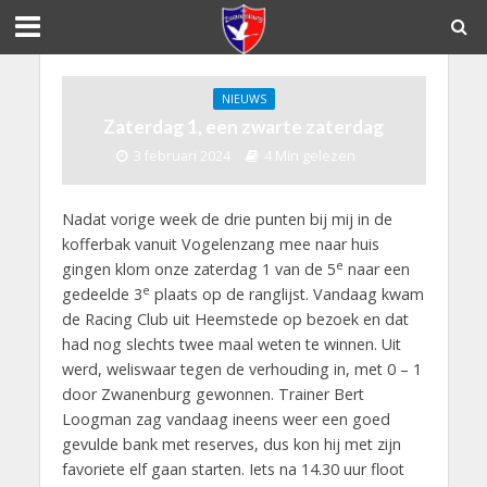
NIEUWS
Zaterdag 1, een zwarte zaterdag
3 februari 2024
4 Min gelezen
Nadat vorige week de drie punten bij mij in de
kofferbak vanuit Vogelenzang mee naar huis
e
gingen klom onze zaterdag 1 van de 5
naar een
e
gedeelde 3
plaats op de ranglijst. Vandaag kwam
de Racing Club uit Heemstede op bezoek en dat
had nog slechts twee maal weten te winnen. Uit
werd, weliswaar tegen de verhouding in, met 0 – 1
door Zwanenburg gewonnen. Trainer Bert
Loogman zag vandaag ineens weer een goed
gevulde bank met reserves, dus kon hij met zijn
favoriete elf gaan starten. Iets na 14.30 uur floot