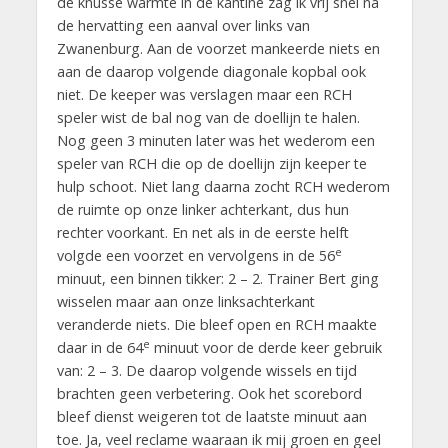
de knusse warmte in de kantine zag ik vrij snel na
de hervatting een aanval over links van
Zwanenburg. Aan de voorzet mankeerde niets en
aan de daarop volgende diagonale kopbal ook
niet. De keeper was verslagen maar een RCH
speler wist de bal nog van de doellijn te halen.
Nog geen 3 minuten later was het wederom een
speler van RCH die op de doellijn zijn keeper te
hulp schoot. Niet lang daarna zocht RCH wederom
de ruimte op onze linker achterkant, dus hun
rechter voorkant. En net als in de eerste helft
e
volgde een voorzet en vervolgens in de 56
minuut, een binnen tikker: 2 – 2. Trainer Bert ging
wisselen maar aan onze linksachterkant
veranderde niets. Die bleef open en RCH maakte
e
daar in de 64
minuut voor de derde keer gebruik
van: 2 – 3. De daarop volgende wissels en tijd
brachten geen verbetering. Ook het scorebord
bleef dienst weigeren tot de laatste minuut aan
toe. Ja, veel reclame waaraan ik mij groen en geel