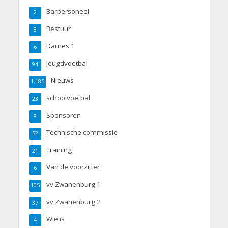
Barpersoneel
2
Bestuur
8
Dames 1
6
Jeugdvoetbal
94
Nieuws
1.185
schoolvoetbal
23
Sponsoren
8
Technische commissie
52
Training
21
Van de voorzitter
6
vv Zwanenburg 1
105
vv Zwanenburg 2
37
Wie is
4