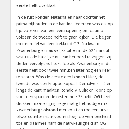
eerste helft overklast.
In de rust konden Natasha en haar dochter het
prima bijhouden in de kantine. Iedereen was dik op
tijd voorzien van een versnapering om daarna
voldaan de tweede helft te gaan kijken. Die begon
met een fel van leer trekkend OG. Nu kwam
e
Zwanenburg er nauwelijks uit en in de 52
minuut
wist OG de hatelijke nul van het bord te krijgen. Zij
deden vervolgens hetzelfde als Zwanenburg in de
eerste helft door twee minuten later nóg een keer
te scoren. Was de eerste een binnen tikker, de
tweede was een knappe kopbal. Derhalve 4 – 2 en
langs de kant maakten Ronald v. Gulik en ik ons op
e
voor een spannende resterende 2
helft. OG bleef
drukken maar er ging regelmatig het nodige mis.
Zwanenburg volstond met zo af en toe een uitval
ofwel counter maar voorin sloeg de vermoeidheid
toe en daarmee nam de nauwkeurigheid af. OG