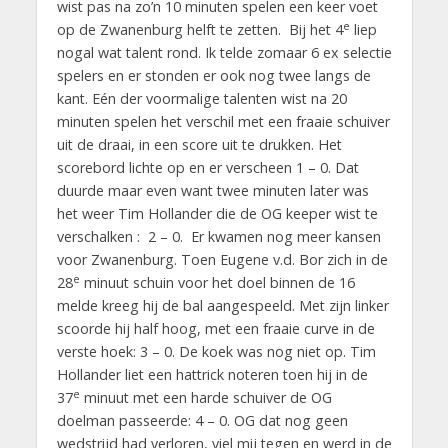
wist pas na zo’n 10 minuten spelen een keer voet
e
op de Zwanenburg helft te zetten. Bij het 4
liep
nogal wat talent rond. Ik telde zomaar 6 ex selectie
spelers en er stonden er ook nog twee langs de
kant. Eén der voormalige talenten wist na 20
minuten spelen het verschil met een fraaie schuiver
uit de draai, in een score uit te drukken. Het
scorebord lichte op en er verscheen 1 – 0. Dat
duurde maar even want twee minuten later was
het weer Tim Hollander die de OG keeper wist te
verschalken : 2 – 0. Er kwamen nog meer kansen
voor Zwanenburg. Toen Eugene v.d. Bor zich in de
e
28
minuut schuin voor het doel binnen de 16
melde kreeg hij de bal aangespeeld. Met zijn linker
scoorde hij half hoog, met een fraaie curve in de
verste hoek: 3 – 0. De koek was nog niet op. Tim
Hollander liet een hattrick noteren toen hij in de
e
37
minuut met een harde schuiver de OG
doelman passeerde: 4 – 0. OG dat nog geen
wedstrijd had verloren, viel mij tegen en werd in de