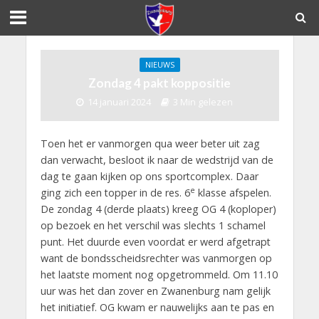
NIEUWS
Zondag 4 pakt koppositie
14 januari 2024
3 Min gelezen
Toen het er vanmorgen qua weer beter uit zag
dan verwacht, besloot ik naar de wedstrijd van de
dag te gaan kijken op ons sportcomplex. Daar
e
ging zich een topper in de res. 6
klasse afspelen.
De zondag 4 (derde plaats) kreeg OG 4 (koploper)
op bezoek en het verschil was slechts 1 schamel
punt. Het duurde even voordat er werd afgetrapt
want de bondsscheidsrechter was vanmorgen op
het laatste moment nog opgetrommeld. Om 11.10
uur was het dan zover en Zwanenburg nam gelijk
het initiatief. OG kwam er nauwelijks aan te pas en