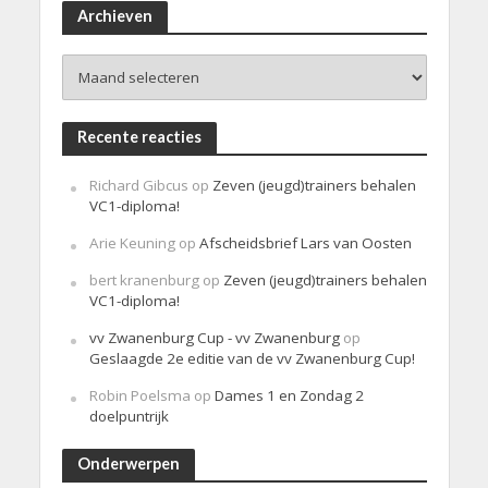
i
Archieven
c
h
Archieven
t
Recente reacties
Richard Gibcus
op
Zeven (jeugd)trainers behalen
VC1-diploma!
Arie Keuning
op
Afscheidsbrief Lars van Oosten
bert kranenburg
op
Zeven (jeugd)trainers behalen
VC1-diploma!
vv Zwanenburg Cup - vv Zwanenburg
op
Geslaagde 2e editie van de vv Zwanenburg Cup!
Robin Poelsma
op
Dames 1 en Zondag 2
doelpuntrijk
Onderwerpen