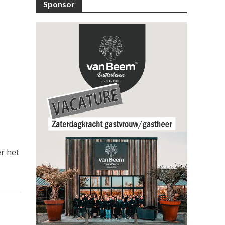
Sponsor
er het