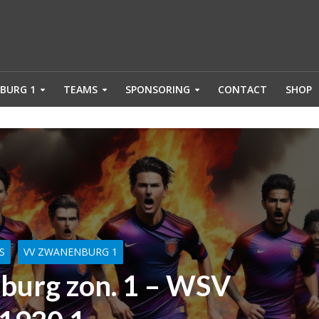
BURG 1
TEAMS
SPONSORING
CONTACT
SHOP
S
VV ZWANENBURG 1
urg zon. 1 – WSV