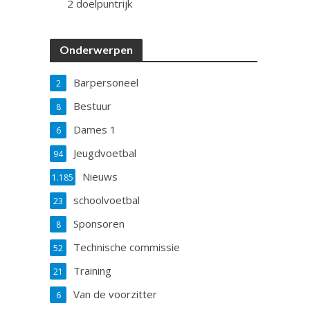
2 doelpuntrijk
Onderwerpen
Barpersoneel
2
Bestuur
8
Dames 1
6
Jeugdvoetbal
94
Nieuws
1.185
schoolvoetbal
23
Sponsoren
8
Technische commissie
52
Training
21
Van de voorzitter
6