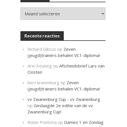
c
h
t
Archieven
Recente reacties
Richard Gibcus
op
Zeven
(jeugd)trainers behalen VC1-diploma!
Arie Keuning
op
Afscheidsbrief Lars van
Oosten
bert kranenburg
op
Zeven
(jeugd)trainers behalen VC1-diploma!
vv Zwanenburg Cup - vv Zwanenburg
op
Geslaagde 2e editie van de vv
Zwanenburg Cup!
Robin Poelsma
op
Dames 1 en Zondag