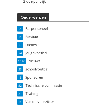
2 doelpuntrijk
Onderwerpen
Barpersoneel
2
Bestuur
8
Dames 1
6
Jeugdvoetbal
94
Nieuws
1.185
schoolvoetbal
23
Sponsoren
8
Technische commissie
52
Training
21
Van de voorzitter
6