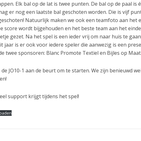
appen. Elk bal op de lat is twee punten. De bal op de paal is 
 mag er nog een laatste bal geschoten worden. Die is vijf pu
t geschoten! Natuurlijk maken we ook een teamfoto aan het 
 De score wordt bijgehouden en het beste team aan het eind
tje gezet. Na het spel is een ieder vrij om naar huis te gaan
it jaar is er ook voor iedere speler die aanwezig is een prese
de twee sponsoren: Blanc Promote Textiel en Bijles op Maat
 de JO10-1 aan de beurt om te starten. We zijn benieuwd we
en!
l support krijgt tijdens het spel!
oaden