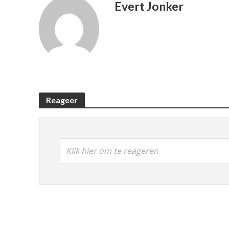
Evert Jonker
Reageer
Klik hier om te reageren