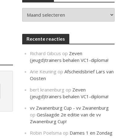
c
h
t
Archieven
Recente reacties
Richard Gibcus
op
Zeven
(jeugd)trainers behalen VC1-diploma!
Arie Keuning
op
Afscheidsbrief Lars van
Oosten
bert kranenburg
op
Zeven
(jeugd)trainers behalen VC1-diploma!
vv Zwanenburg Cup - vv Zwanenburg
op
Geslaagde 2e editie van de vv
Zwanenburg Cup!
Robin Poelsma
op
Dames 1 en Zondag