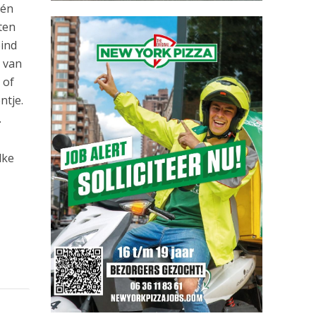
één
nten
eind
e van
 of
ntje.
.
lke