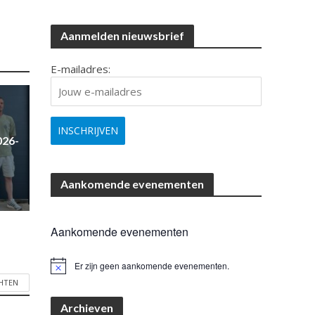
Aanmelden nieuwsbrief
E-mailadres:
026-
Aankomende evenementen
Aankomende evenementen
Er zijn geen aankomende evenementen.
B
e
CHTEN
r
i
Archieven