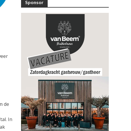
Sponsor
weer
am de
al. In
aak