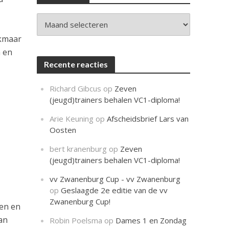
c
h
t
Archieven
lkmaar
n en
Recente reacties
Richard Gibcus
op
Zeven
(jeugd)trainers behalen VC1-diploma!
Arie Keuning
op
Afscheidsbrief Lars van
Oosten
bert kranenburg
op
Zeven
(jeugd)trainers behalen VC1-diploma!
vv Zwanenburg Cup - vv Zwanenburg
op
Geslaagde 2e editie van de vv
Zwanenburg Cup!
ken en
an
Robin Poelsma
op
Dames 1 en Zondag