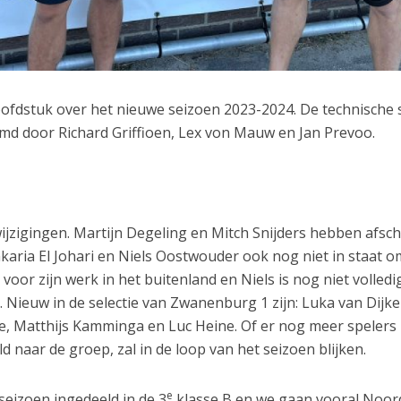
fdstuk over het nieuwe seizoen 2023-2024. De technische 
md door Richard Griffioen, Lex von Mauw en Jan Prevoo.
 wijzigingen. Martijn Degeling en Mitch Snijders hebben afsc
aria El Johari en Niels Oostwouder ook nog niet in staat o
 voor zijn werk in het buitenland en Niels is nog niet volledi
. Nieuw in de selectie van Zwanenburg 1 zijn: Luka van Dijke
ke, Matthijs Kamminga en Luc Heine. Of er nog meer spelers 
naar de groep, zal in de loop van het seizoen blijken.
e
seizoen ingedeeld in de 3
klasse B en we gaan vooral Noor