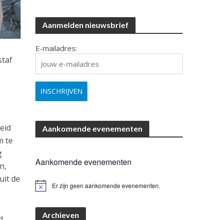
Aanmelden nieuwsbrief
E-mailadres:
staf
heid
Aankomende evenementen
m te
g
Aankomende evenementen
n,
uit de
Er zijn geen aankomende evenementen.
B
e
r
i
Archieven
d