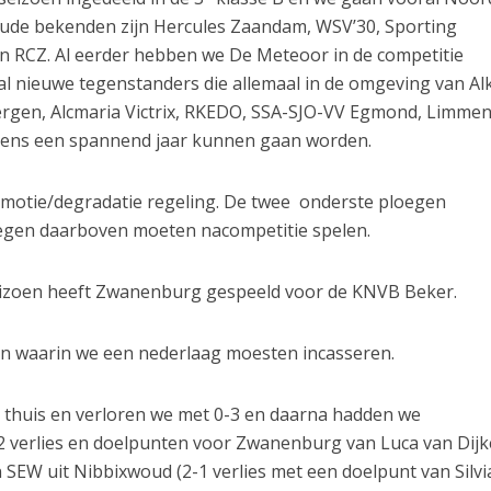
 Oude bekenden zijn Hercules Zaandam, WSV’30, Sporting
en RCZ. Al eerder hebben we De Meteoor in de competitie
tal nieuwe tegenstanders die allemaal in de omgeving van A
 Bergen, Alcmaria Victrix, RKEDO, SSA-SJO-VV Egmond, Limme
l eens een spannend jaar kunnen gaan worden.
romotie/degradatie regeling. De twee onderste ploegen
oegen daarboven moeten nacompetitie spelen.
seizoen heeft Zwanenburg gespeeld voor de KNVB Beker.
en waarin we een nederlaag moesten incasseren.
 thuis en verloren we met 0-3 en daarna hadden we
-2 verlies en doelpunten voor Zwanenburg van Luca van Dij
 SEW uit Nibbixwoud (2-1 verlies met een doelpunt van Silvi