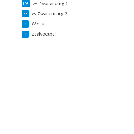
vv Zwanenburg 1
105
vv Zwanenburg 2
37
Wie is
4
Zaalvoetbal
4