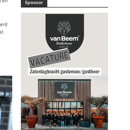
 en
Sponsor
werd
el