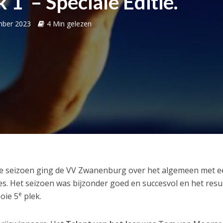
 1 – Speciale Editie.
mber 2023
4 Min gelezen
ige seizoen ging de VV Zwanenburg over het algemeen met 
s. Het seizoen was bijzonder goed en succesvol en het resu
e
oie 5
plek.