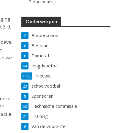
2 doelpuntrijk
 ging
Onderwerpen
 3-0.
Barpersoneel
2
hoeve.
Bestuur
8
en
Dames 1
6
aan we
Jeugdvoetbal
94
Nieuws
1.185
schoolvoetbal
23
Sponsoren
8
 deze
er
Technische commissie
52
 actie
Training
21
Van de voorzitter
6