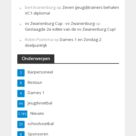
bert kranenburg
op
Zeven (jeugd)trainers behalen
VC1-diploma!
vv Zwanenburg Cup - vv Zwanenburg
op
Geslaagde 2e editie van de vv Zwanenburg Cup!
Robin Poelsma
op
Dames 1 en Zondag 2
doelpuntrijk
Onderwerpen
Barpersoneel
2
Bestuur
8
Dames 1
6
Jeugdvoetbal
94
Nieuws
1.185
schoolvoetbal
23
Sponsoren
8