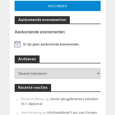
Aankomende evenementen
Aankomende evenementen
Er zijn geen aankomende evenementen.
B
e
r
i
Archieven
c
h
Archieven
t
Recente reacties
Richard Gibcus
op
Zeven (jeugd)trainers behalen
VC1-diploma!
Arie Keuning
op
Afscheidsbrief Lars van Oosten