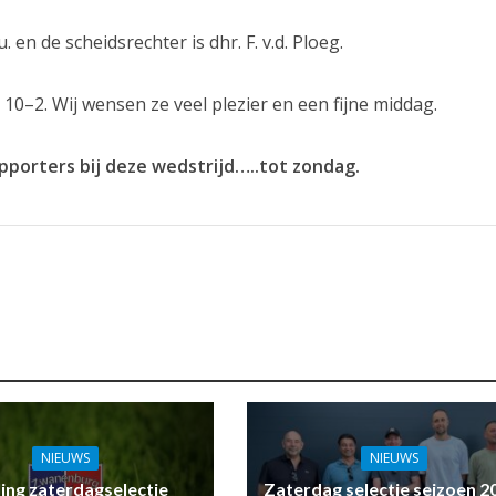
 en de scheidsrechter is dhr. F. v.d. Ploeg.
 10–2. Wij wensen ze veel plezier en een fijne middag.
porters bij deze wedstrijd…..tot zondag.
NIEUWS
NIEUWS
ling zaterdagselectie
Zaterdag selectie seizoen 2