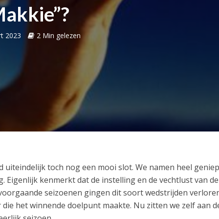
akkie”?
t 2023
2 Min gelezen
 uiteindelijk toch nog een mooi slot. We namen heel geniep
igenlijk kenmerkt dat de instelling en de vechtlust van de
oorgaande seizoenen gingen dit soort wedstrijden verlore
r die het winnende doelpunt maakte. Nu zitten we zelf aan d
eerlijk seizoen.