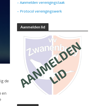
– Aanmelden verenigingstaak
– Protocol verenigingswerk
Aanmelden lid
ig de
n en
e