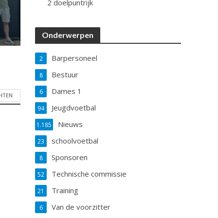
2 doelpuntrijk
Onderwerpen
Barpersoneel
2
Bestuur
8
Dames 1
6
CHTEN
Jeugdvoetbal
94
Nieuws
1.185
schoolvoetbal
23
Sponsoren
8
Technische commissie
52
Training
21
Van de voorzitter
6