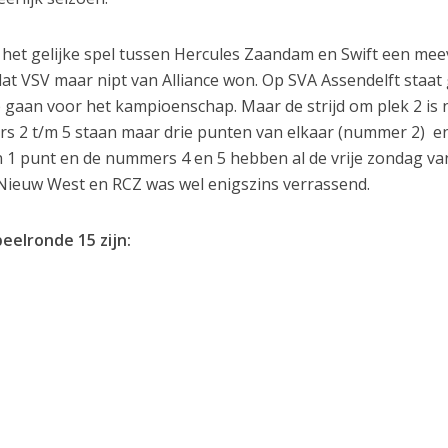
 het gelijke spel tussen Hercules Zaandam en Swift een mee
at VSV maar nipt van Alliance won. Op SVA Assendelft staat
p gaan voor het kampioenschap. Maar de strijd om plek 2 is
ers 2 t/m 5 staan maar drie punten van elkaar (nummer 2) e
ijn 1 punt en de nummers 4 en 5 hebben al de vrije zondag va
 Nieuw West en RCZ was wel enigszins verrassend.
peelronde 15 zijn:
3