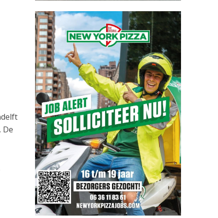
delft
. De
e