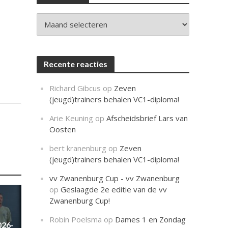
c
h
t
Archieven
Recente reacties
Richard Gibcus
op
Zeven
(jeugd)trainers behalen VC1-diploma!
Arie Keuning
op
Afscheidsbrief Lars van
Oosten
bert kranenburg
op
Zeven
(jeugd)trainers behalen VC1-diploma!
vv Zwanenburg Cup - vv Zwanenburg
op
Geslaagde 2e editie van de vv
Zwanenburg Cup!
Robin Poelsma
op
Dames 1 en Zondag
026-