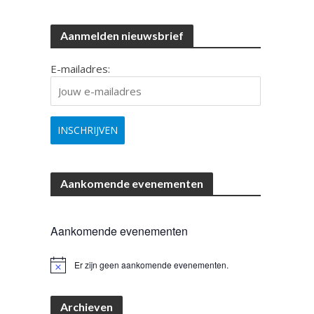
Aanmelden nieuwsbrief
E-mailadres:
Aankomende evenementen
Aankomende evenementen
Er zijn geen aankomende evenementen.
B
e
r
i
Archieven