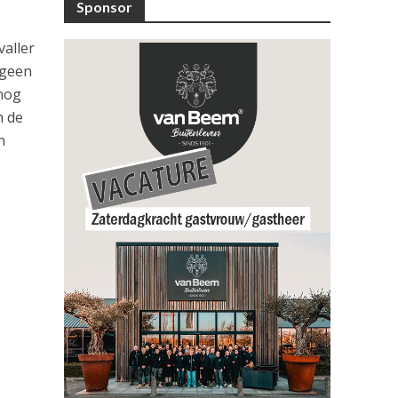
Sponsor
valler
 geen
 nog
n de
n