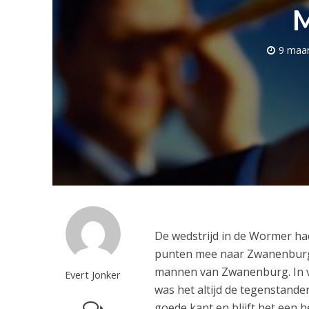
M
9 maar
De wedstrijd in de Wormer had
punten mee naar Zwanenburg. E
mannen van Zwanenburg. In v
Evert Jonker
was het altijd de tegenstande
goede kant en blijft het een h