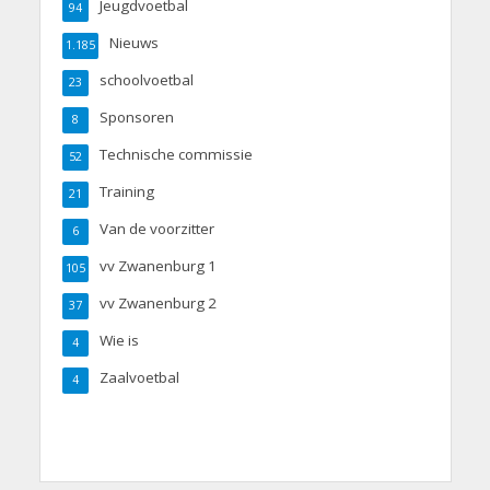
Jeugdvoetbal
94
Nieuws
1.185
schoolvoetbal
23
Sponsoren
8
Technische commissie
52
Training
21
Van de voorzitter
6
vv Zwanenburg 1
105
vv Zwanenburg 2
37
Wie is
4
Zaalvoetbal
4