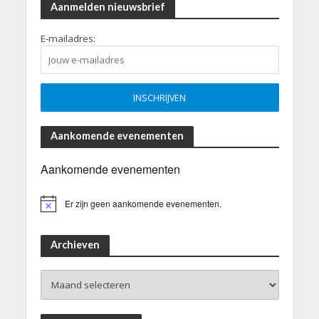
Aanmelden nieuwsbrief
E-mailadres:
Aankomende evenementen
Aankomende evenementen
Er zijn geen aankomende evenementen.
B
e
r
i
Archieven
c
h
Archieven
t