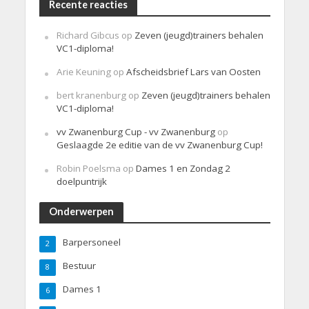
Recente reacties
Richard Gibcus
op
Zeven (jeugd)trainers behalen
VC1-diploma!
Arie Keuning
op
Afscheidsbrief Lars van Oosten
bert kranenburg
op
Zeven (jeugd)trainers behalen
VC1-diploma!
vv Zwanenburg Cup - vv Zwanenburg
op
Geslaagde 2e editie van de vv Zwanenburg Cup!
Robin Poelsma
op
Dames 1 en Zondag 2
doelpuntrijk
Onderwerpen
Barpersoneel
2
Bestuur
8
Dames 1
6