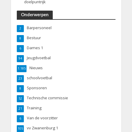
doelpuntrijk
Onderwerpen
Barpersoneel
2
Bestuur
8
Dames 1
6
Jeugdvoetbal
94
Nieuws
1.185
schoolvoetbal
23
Sponsoren
8
Technische commissie
52
Training
21
Van de voorzitter
6
vv Zwanenburg 1
105