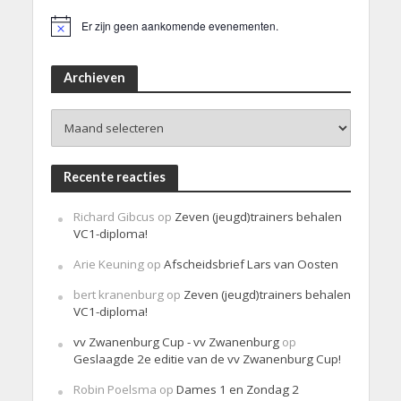
Er zijn geen aankomende evenementen.
B
e
r
i
Archieven
c
h
Archieven
t
Recente reacties
Richard Gibcus
op
Zeven (jeugd)trainers behalen
VC1-diploma!
Arie Keuning
op
Afscheidsbrief Lars van Oosten
bert kranenburg
op
Zeven (jeugd)trainers behalen
VC1-diploma!
vv Zwanenburg Cup - vv Zwanenburg
op
Geslaagde 2e editie van de vv Zwanenburg Cup!
Robin Poelsma
op
Dames 1 en Zondag 2