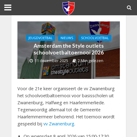
JEUGDVOETBAL
NIEUWS
SCHOOLVOETBAL
Amsterdam the Style outlets
schoolvoetbaltoernooi 2026
11 december 2025
2 Min gelezen
Voor de 21e keer organiseert de vv Zwanenburg
het schoolvoetbaltoernooi voor basisscholen uit
Zwanenburg, Halfweg en Haarlemmerliede.
Tegenwoordig allemaal tot de Gemeente
Haarlemmermeer behorend. Het toernooi wordt
gespeeld bij
vv Zwanenburg
.
Op woensdag 8 april 2026 van 15:00-17:30