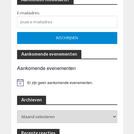
E-mailadres:
Aankomende evenementen
Aankomende evenementen
Er zijn geen aankomende evenementen.
B
e
r
i
Archieven
c
h
Archieven
t
Recente reacties