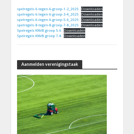
spelregels-6-tegen-6-groep-1-2_2025
Downloaden
spelregels-6-tegen-6-groep-3-4_2025
Downloaden
spelregels-6-tegen-6-groep-5-6_2025
Downloaden
spelregels-8-tegen-8-groep-7-8_2025
Downloaden
Spelregels KNVB groep 5-6
Downloaden
Spelregels KNVB groep 7-8
Downloaden
Aanmelden verenigingstaak