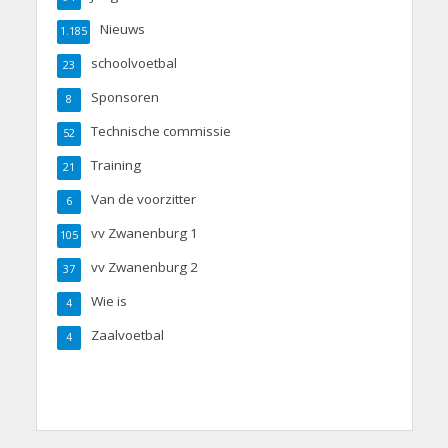
Nieuws
1.185
schoolvoetbal
23
Sponsoren
8
Technische commissie
52
Training
21
Van de voorzitter
6
vv Zwanenburg 1
105
vv Zwanenburg 2
37
Wie is
4
Zaalvoetbal
4