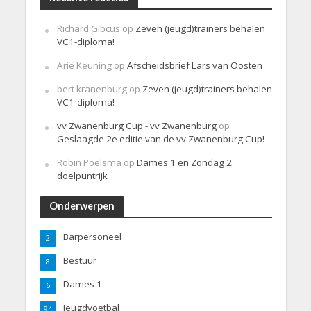
Richard Gibcus
op
Zeven (jeugd)trainers behalen
VC1-diploma!
Arie Keuning
op
Afscheidsbrief Lars van Oosten
bert kranenburg
op
Zeven (jeugd)trainers behalen
VC1-diploma!
vv Zwanenburg Cup - vv Zwanenburg
op
Geslaagde 2e editie van de vv Zwanenburg Cup!
Robin Poelsma
op
Dames 1 en Zondag 2
doelpuntrijk
Onderwerpen
Barpersoneel
2
Bestuur
8
Dames 1
6
Jeugdvoetbal
94