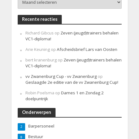
Recente reacties
Richard Gibcus
op
Zeven (jeugd)trainers behalen
VC1-diploma!
Arie Keuning
op
Afscheidsbrief Lars van Oosten
bert kranenburg
op
Zeven (jeugd)trainers behalen
VC1-diploma!
vv Zwanenburg Cup - vv Zwanenburg
op
Geslaagde 2e editie van de vv Zwanenburg Cup!
Robin Poelsma
op
Dames 1 en Zondag 2
doelpuntrijk
Onderwerpen
Barpersoneel
2
Bestuur
8