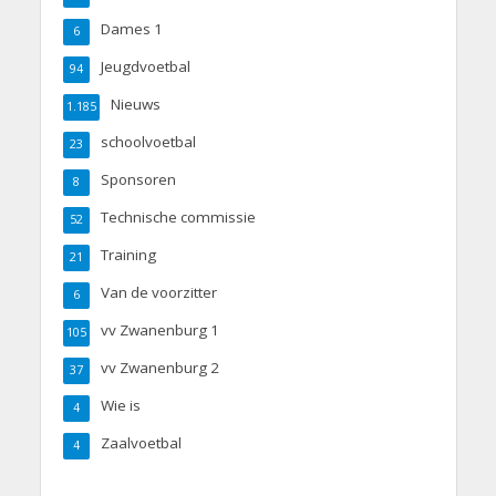
Dames 1
6
Jeugdvoetbal
94
Nieuws
1.185
schoolvoetbal
23
Sponsoren
8
Technische commissie
52
Training
21
Van de voorzitter
6
vv Zwanenburg 1
105
vv Zwanenburg 2
37
Wie is
4
Zaalvoetbal
4