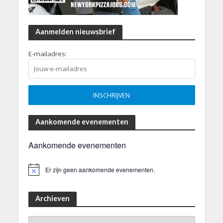
Aanmelden nieuwsbrief
E-mailadres:
Aankomende evenementen
Aankomende evenementen
Er zijn geen aankomende evenementen.
B
e
r
i
Archieven
c
h
Archieven
t