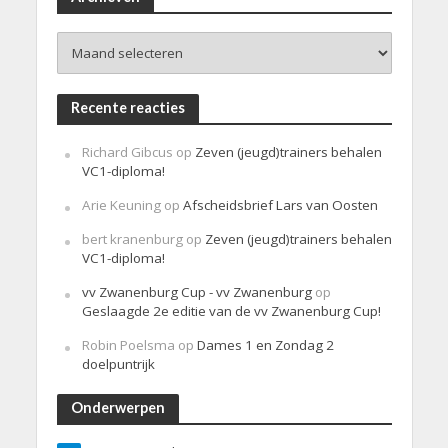
c
h
Archieven
t
Recente reacties
Richard Gibcus
op
Zeven (jeugd)trainers behalen
VC1-diploma!
Arie Keuning
op
Afscheidsbrief Lars van Oosten
bert kranenburg
op
Zeven (jeugd)trainers behalen
VC1-diploma!
vv Zwanenburg Cup - vv Zwanenburg
op
Geslaagde 2e editie van de vv Zwanenburg Cup!
Robin Poelsma
op
Dames 1 en Zondag 2
doelpuntrijk
Onderwerpen