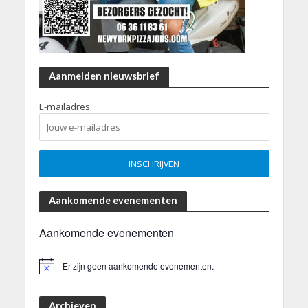
Aanmelden nieuwsbrief
E-mailadres:
Aankomende evenementen
Aankomende evenementen
Er zijn geen aankomende evenementen.
B
e
r
i
Archieven