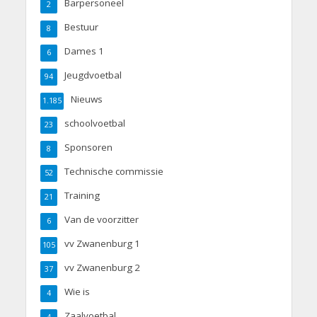
Barpersoneel
2
Bestuur
8
Dames 1
6
Jeugdvoetbal
94
Nieuws
1.185
schoolvoetbal
23
Sponsoren
8
Technische commissie
52
Training
21
Van de voorzitter
6
vv Zwanenburg 1
105
vv Zwanenburg 2
37
Wie is
4
Zaalvoetbal