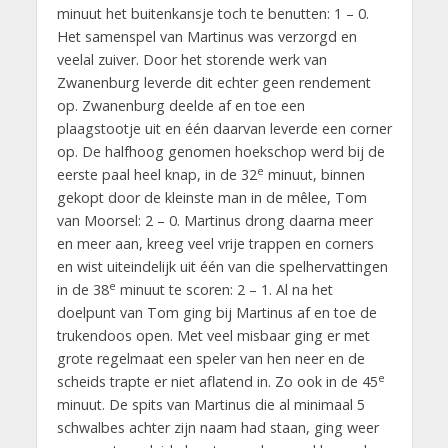
minuut het buitenkansje toch te benutten: 1 – 0.
Het samenspel van Martinus was verzorgd en
veelal zuiver. Door het storende werk van
Zwanenburg leverde dit echter geen rendement
op. Zwanenburg deelde af en toe een
plaagstootje uit en één daarvan leverde een corner
op. De halfhoog genomen hoekschop werd bij de
e
eerste paal heel knap, in de 32
minuut, binnen
gekopt door de kleinste man in de mêlee, Tom
van Moorsel: 2 – 0. Martinus drong daarna meer
en meer aan, kreeg veel vrije trappen en corners
en wist uiteindelijk uit één van die spelhervattingen
e
in de 38
minuut te scoren: 2 – 1. Al na het
doelpunt van Tom ging bij Martinus af en toe de
trukendoos open. Met veel misbaar ging er met
grote regelmaat een speler van hen neer en de
e
scheids trapte er niet aflatend in. Zo ook in de 45
minuut. De spits van Martinus die al minimaal 5
schwalbes achter zijn naam had staan, ging weer