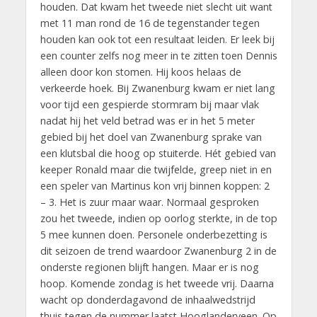
houden. Dat kwam het tweede niet slecht uit want
met 11 man rond de 16 de tegenstander tegen
houden kan ook tot een resultaat leiden. Er leek bij
een counter zelfs nog meer in te zitten toen Dennis
alleen door kon stomen. Hij koos helaas de
verkeerde hoek. Bij Zwanenburg kwam er niet lang
voor tijd een gespierde stormram bij maar vlak
nadat hij het veld betrad was er in het 5 meter
gebied bij het doel van Zwanenburg sprake van
een klutsbal die hoog op stuiterde. Hét gebied van
keeper Ronald maar die twijfelde, greep niet in en
een speler van Martinus kon vrij binnen koppen: 2
– 3. Het is zuur maar waar. Normaal gesproken
zou het tweede, indien op oorlog sterkte, in de top
5 mee kunnen doen. Personele onderbezetting is
dit seizoen de trend waardoor Zwanenburg 2 in de
onderste regionen blijft hangen. Maar er is nog
hoop. Komende zondag is het tweede vrij. Daarna
wacht op donderdagavond de inhaalwedstrijd
thuis tegen de nummer laatst Hooglanderveen. Op