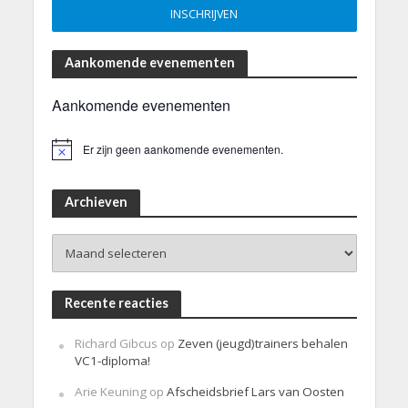
Aankomende evenementen
Aankomende evenementen
Er zijn geen aankomende evenementen.
B
e
r
i
Archieven
c
h
Archieven
t
Recente reacties
Richard Gibcus
op
Zeven (jeugd)trainers behalen
VC1-diploma!
Arie Keuning
op
Afscheidsbrief Lars van Oosten