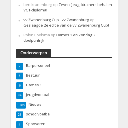
bert kranenburg
op
Zeven (jeugd)trainers behalen
VC1-diploma!
vv Zwanenburg Cup - vv Zwanenburg
op
Geslaagde 2e editie van de vv Zwanenburg Cup!
Robin Poelsma
op
Dames 1 en Zondag 2
doelpuntrijk
Onderwerpen
Barpersoneel
2
Bestuur
8
Dames 1
6
Jeugdvoetbal
94
Nieuws
1.185
schoolvoetbal
23
Sponsoren
8