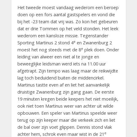
Het tweede moest vandaag wederom een beroep
doen op een fors aantal gastspelers en vond die
bij het -23 team dat vrij was. Zo kon het gebeuren
dat er drie Tommen op het veld stonden. Het leek
wederom een kansloze missie. Tegenstander
e
Sporting Martinus 2 stond 4
en Zwanenburg 2
e
moest het nog steeds met de 8
plek doen. Onder
leiding van alweer een niet al te jonge en
beweeglijke leidsman werd iets na 11.00 uur
afgetrapt. Zijn tempo was laag maar de reikwijdte
lag toch beduidend buiten de middencirkel.
Martinus tastte even af en liet het aanvankelijk
druistige Zwanenburg zijn gang gaan. De eerste
19 minuten kregen beide keepers het niet moeilijk,
ook niet toen Martinus weer van achter uit wilde
opbouwen. Een speler van Martinus speelde weer
terug op zijn keeper maar die verkeek zich en liet
de bal over zijn voet glippen. Dennis stond vlak
e
achter hem, schrok even maar wist in de 21