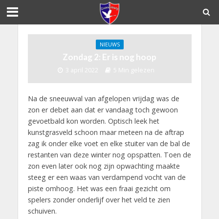
NIEUWS
Zondag 2: Er is nog hoop
3 april 2022
5 Min gelezen
Na de sneeuwval van afgelopen vrijdag was de
zon er debet aan dat er vandaag toch gewoon
gevoetbald kon worden. Optisch leek het
kunstgrasveld schoon maar meteen na de aftrap
zag ik onder elke voet en elke stuiter van de bal de
restanten van deze winter nog opspatten. Toen de
zon even later ook nog zijn opwachting maakte
steeg er een waas van verdampend vocht van de
piste omhoog. Het was een fraai gezicht om
spelers zonder onderlijf over het veld te zien
schuiven.