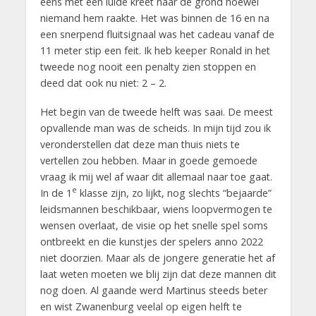
eens met een luide kreet naar de grond hoewel
niemand hem raakte. Het was binnen de 16 en na
een snerpend fluitsignaal was het cadeau vanaf de
11 meter stip een feit. Ik heb keeper Ronald in het
tweede nog nooit een penalty zien stoppen en
deed dat ook nu niet: 2 – 2.
Het begin van de tweede helft was saai. De meest
opvallende man was de scheids. In mijn tijd zou ik
veronderstellen dat deze man thuis niets te
vertellen zou hebben. Maar in goede gemoede
vraag ik mij wel af waar dit allemaal naar toe gaat.
e
In de 1
klasse zijn, zo lijkt, nog slechts “bejaarde”
leidsmannen beschikbaar, wiens loopvermogen te
wensen overlaat, de visie op het snelle spel soms
ontbreekt en die kunstjes der spelers anno 2022
niet doorzien. Maar als de jongere generatie het af
laat weten moeten we blij zijn dat deze mannen dit
nog doen. Al gaande werd Martinus steeds beter
en wist Zwanenburg veelal op eigen helft te