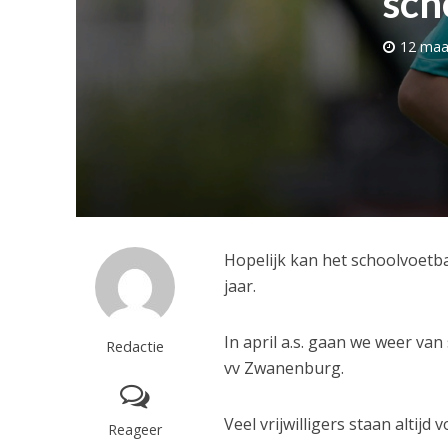
sch
12 maa
Hopelijk kan het schoolvoetb
jaar.
In april a.s. gaan we weer van
Redactie
vv Zwanenburg.
Veel vrijwilligers staan altij
Reageer