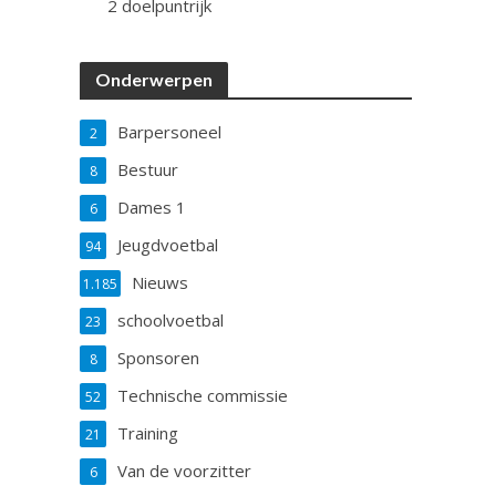
2 doelpuntrijk
Onderwerpen
Barpersoneel
2
Bestuur
8
Dames 1
6
Jeugdvoetbal
94
Nieuws
1.185
schoolvoetbal
23
Sponsoren
8
Technische commissie
52
Training
21
Van de voorzitter
6