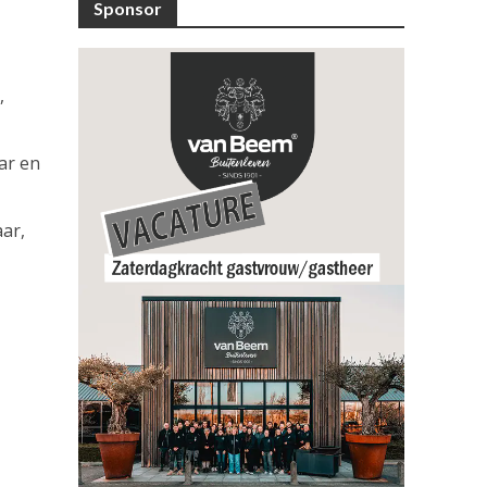
Sponsor
,
aar en
aar,