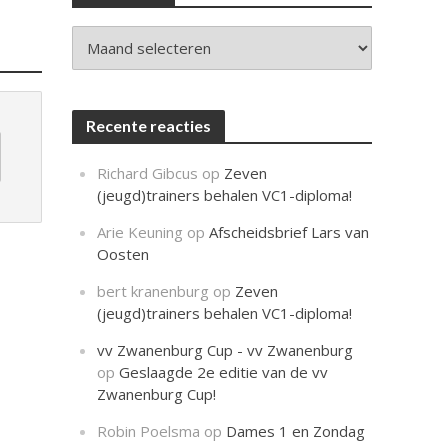
c
h
t
Archieven
Recente reacties
Richard Gibcus
op
Zeven
(jeugd)trainers behalen VC1-diploma!
Arie Keuning
op
Afscheidsbrief Lars van
Oosten
bert kranenburg
op
Zeven
(jeugd)trainers behalen VC1-diploma!
vv Zwanenburg Cup - vv Zwanenburg
op
Geslaagde 2e editie van de vv
Zwanenburg Cup!
Robin Poelsma
op
Dames 1 en Zondag