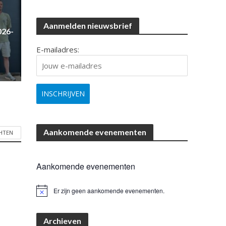
Aanmelden nieuwsbrief
026-
E-mailadres:
Aankomende evenementen
CHTEN
Aankomende evenementen
Er zijn geen aankomende evenementen.
B
e
r
i
Archieven