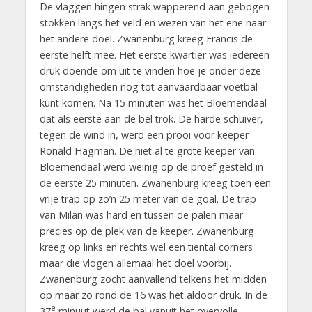
De vlaggen hingen strak wapperend aan gebogen
stokken langs het veld en wezen van het ene naar
het andere doel. Zwanenburg kreeg Francis de
eerste helft mee. Het eerste kwartier was iedereen
druk doende om uit te vinden hoe je onder deze
omstandigheden nog tot aanvaardbaar voetbal
kunt komen. Na 15 minuten was het Bloemendaal
dat als eerste aan de bel trok. De harde schuiver,
tegen de wind in, werd een prooi voor keeper
Ronald Hagman. De niet al te grote keeper van
Bloemendaal werd weinig op de proef gesteld in
de eerste 25 minuten. Zwanenburg kreeg toen een
vrije trap op zo’n 25 meter van de goal. De trap
van Milan was hard en tussen de palen maar
precies op de plek van de keeper. Zwanenburg
kreeg op links en rechts wel een tiental corners
maar die vlogen allemaal het doel voorbij.
Zwanenburg zocht aanvallend telkens het midden
op maar zo rond de 16 was het aldoor druk. In de
e
37
minuut werd de bal vanuit het overvolle