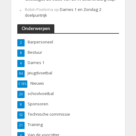
Robin Poelsma
op
Dames 1 en Zondag 2
doelpuntrijk
Onderwerpen
Barpersoneel
2
Bestuur
8
Dames 1
6
Jeugdvoetbal
94
Nieuws
1.185
schoolvoetbal
23
Sponsoren
8
Technische commissie
52
Training
21
Van de voorzitter
6