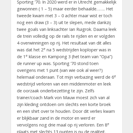
Sporting ’70. In 2020 werd er in Utrecht gemakkelijk
gewonnen ( 1 – 5) maar eerder behaalde…….. Het
tweede kwam met 3 – 0 achter maar wist er toch
nog een draw (3 – 3) uit te slepen, mede dankzij
twee goals van linksachter Ian Ruigrok. Daarna leek
de trein volledig op de rails te rijden en er volgden
4 overwinningen op rij. Het resultaat van dit alles
e
was dat het 2
na 5 wedstrijden koploper was in
e
de 1
klasse en Kampong 3 (het team van “Opa”)
de runner up was. Sporting ’70 stond toen
overigens met 1 punt (van wie ook al weer?)
e
helemaal onderaan. Tot mijn verbazing werd de 6
wedstrijd verloren van een middenmoter en leek
de oorzaak onderbezetting te zijn. Zelfs
trainer/coach Mark von Mauw moest zich van al
zijn kleding ontdoen om slechts een korte broek
en een shirt over te houden. Door dit verlies kwam
er blijkbaar zand in de motor en werd er
e
vervolgens nog drie maal op rij verloren. Een 8
plaats met slechts 13 punten is nu de realiteit.