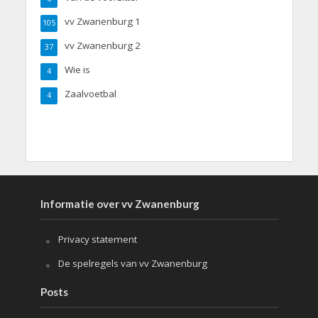
vv Zwanenburg 1
105
vv Zwanenburg 2
37
Wie is
4
Zaalvoetbal
4
Informatie over vv Zwanenburg
Privacy statement
De spelregels van vv Zwanenburg
Posts