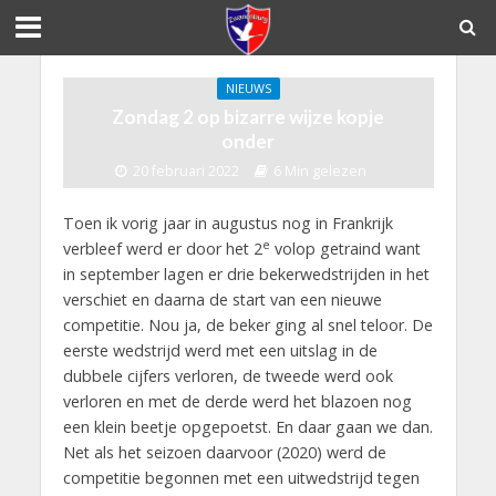
NIEUWS
Zondag 2 op bizarre wijze kopje
onder
20 februari 2022
6 Min gelezen
Toen ik vorig jaar in augustus nog in Frankrijk
e
verbleef werd er door het 2
volop getraind want
in september lagen er drie bekerwedstrijden in het
verschiet en daarna de start van een nieuwe
competitie. Nou ja, de beker ging al snel teloor. De
eerste wedstrijd werd met een uitslag in de
dubbele cijfers verloren, de tweede werd ook
verloren en met de derde werd het blazoen nog
een klein beetje opgepoetst. En daar gaan we dan.
Net als het seizoen daarvoor (2020) werd de
competitie begonnen met een uitwedstrijd tegen