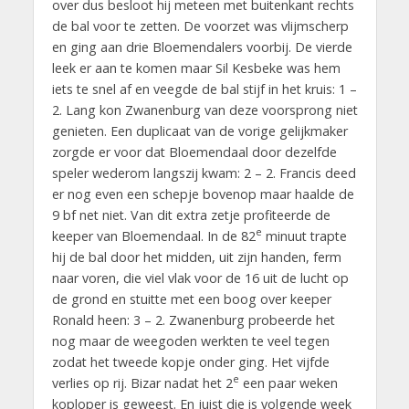
over dus besloot hij meteen met buitenkant rechts
de bal voor te zetten. De voorzet was vlijmscherp
en ging aan drie Bloemendalers voorbij. De vierde
leek er aan te komen maar Sil Kesbeke was hem
iets te snel af en veegde de bal stijf in het kruis: 1 –
2. Lang kon Zwanenburg van deze voorsprong niet
genieten. Een duplicaat van de vorige gelijkmaker
zorgde er voor dat Bloemendaal door dezelfde
speler wederom langszij kwam: 2 – 2. Francis deed
er nog even een schepje bovenop maar haalde de
9 bf net niet. Van dit extra zetje profiteerde de
e
keeper van Bloemendaal. In de 82
minuut trapte
hij de bal door het midden, uit zijn handen, ferm
naar voren, die viel vlak voor de 16 uit de lucht op
de grond en stuitte met een boog over keeper
Ronald heen: 3 – 2. Zwanenburg probeerde het
nog maar de weegoden werkten te veel tegen
zodat het tweede kopje onder ging. Het vijfde
e
verlies op rij. Bizar nadat het 2
een paar weken
koploper is geweest. En juist die is volgende week