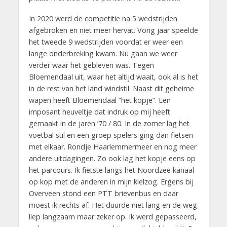
In 2020 werd de competitie na 5 wedstrijden
afgebroken en niet meer hervat. Vorig jaar speelde
het tweede 9 wedstrijden voordat er weer een
lange onderbreking kwam. Nu gaan we weer
verder waar het gebleven was. Tegen
Bloemendaal uit, waar het altijd waait, ook al is het
in de rest van het land windstil. Naast dit geheime
wapen heeft Bloemendaal “het kopje”. Een
imposant heuveltje dat indruk op mij heeft
gemaakt in de jaren ’70 / 80. In de zomer lag het
voetbal stil en een groep spelers ging dan fietsen
met elkaar. Rondje Haarlemmermeer en nog meer
andere uitdagingen. Zo ook lag het kopje eens op
het parcours. Ik fietste langs het Noordzee kanaal
op kop met de anderen in mijn kielzog. Ergens bij
Overveen stond een PTT brievenbus en daar
moest ik rechts af. Het duurde niet lang en de weg
liep langzaam maar zeker op. Ik werd gepasseerd,