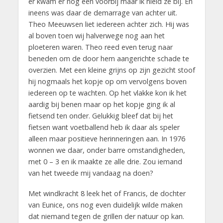
er kwam er nog een voorbij maar ik hield ze bij. En
ineens was daar de demarrage van achter uit.
Theo Meeuwsen liet iedereen achter zich. Hij was
al boven toen wij halverwege nog aan het
ploeteren waren. Theo reed even terug naar
beneden om de door hem aangerichte schade te
overzien. Met een kleine grijns op zijn gezicht stoof
hij nogmaals het kopje op om vervolgens boven
iedereen op te wachten. Op het vlakke kon ik het
aardig bij benen maar op het kopje ging ik al
fietsend ten onder. Gelukkig bleef dat bij het
fietsen want voetballend heb ik daar als speler
alleen maar positieve herinneringen aan. In 1976
wonnen we daar, onder barre omstandigheden,
met 0 – 3 en ik maakte ze alle drie. Zou iemand
van het tweede mij vandaag na doen?
Met windkracht 8 leek het of Francis, de dochter
van Eunice, ons nog even duidelijk wilde maken
dat niemand tegen de grillen der natuur op kan.