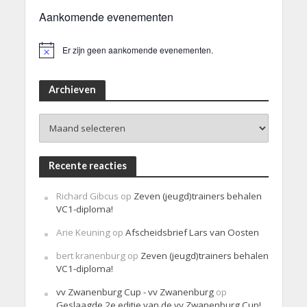
Aankomende evenementen
Er zijn geen aankomende evenementen.
B
e
r
i
Archieven
c
h
Archieven
t
Recente reacties
Richard Gibcus
op
Zeven (jeugd)trainers behalen
VC1-diploma!
Arie Keuning
op
Afscheidsbrief Lars van Oosten
bert kranenburg
op
Zeven (jeugd)trainers behalen
VC1-diploma!
vv Zwanenburg Cup - vv Zwanenburg
op
Geslaagde 2e editie van de vv Zwanenburg Cup!