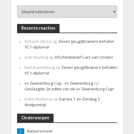
h
Archieven
t
Recente reacties
Richard Gibcus
op
Zeven (jeugd)trainers behalen
VC1-diploma!
Arie Keuning
op
Afscheidsbrief Lars van Oosten
bert kranenburg
op
Zeven (jeugd)trainers behalen
VC1-diploma!
vv Zwanenburg Cup - vv Zwanenburg
op
Geslaagde 2e editie van de vv Zwanenburg Cup!
Robin Poelsma
op
Dames 1 en Zondag 2
doelpuntrijk
Onderwerpen
Barpersoneel
2