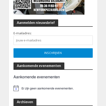
Aanmelden nieuwsbrief
E-mailadres:
Aankomende evenementen
Aankomende evenementen
Er zijn geen aankomende evenementen.
B
e
r
i
Archieven
c