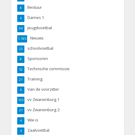
Bestuur
8
Dames 1
6
Jeugdvoetbal
94
Nieuws
1.185
schoolvoetbal
23
Sponsoren
8
Technische commissie
52
Training
21
Van de voorzitter
6
vv Zwanenburg 1
105
vv Zwanenburg 2
37
Wie is
4
Zaalvoetbal
4