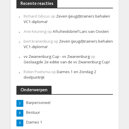
Recente reacties
Richard Gibcus
op
Zeven (jeugd)trainers behalen
VC1-diploma!
Arie Keuning
op
Afscheidsbrief Lars van Oosten
bert kranenburg
op
Zeven (jeugd)trainers behalen
VC1-diploma!
vv Zwanenburg Cup - vv Zwanenburg
op
Geslaagde 2e editie van de vv Zwanenburg Cup!
Robin Poelsma
op
Dames 1 en Zondag 2
doelpuntrijk
Onderwerpen
Barpersoneel
2
Bestuur
8
Dames 1
6