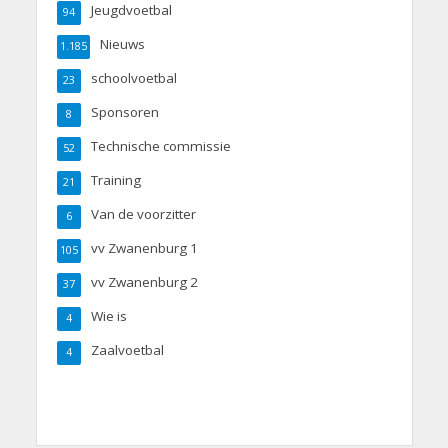
Jeugdvoetbal
94
Nieuws
1.185
schoolvoetbal
23
Sponsoren
8
Technische commissie
52
Training
21
Van de voorzitter
6
vv Zwanenburg 1
105
vv Zwanenburg 2
37
Wie is
4
Zaalvoetbal
4