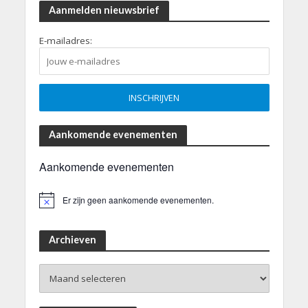
Aanmelden nieuwsbrief
E-mailadres:
Aankomende evenementen
Aankomende evenementen
Er zijn geen aankomende evenementen.
B
e
r
i
Archieven
c
h
Archieven
t