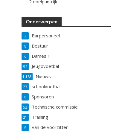
2 doelpuntrijk
Onderwerpen
Barpersoneel
2
Bestuur
8
Dames 1
6
Jeugdvoetbal
94
Nieuws
1.185
schoolvoetbal
23
Sponsoren
8
Technische commissie
52
Training
21
Van de voorzitter
6