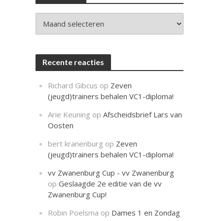
c
h
t
Archieven
Recente reacties
Richard Gibcus
op
Zeven
(jeugd)trainers behalen VC1-diploma!
Arie Keuning
op
Afscheidsbrief Lars van
Oosten
bert kranenburg
op
Zeven
(jeugd)trainers behalen VC1-diploma!
vv Zwanenburg Cup - vv Zwanenburg
op
Geslaagde 2e editie van de vv
Zwanenburg Cup!
Robin Poelsma
op
Dames 1 en Zondag