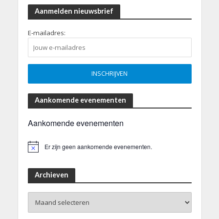
Aanmelden nieuwsbrief
E-mailadres:
Aankomende evenementen
Aankomende evenementen
Er zijn geen aankomende evenementen.
B
e
r
i
Archieven
c
h
Archieven
t