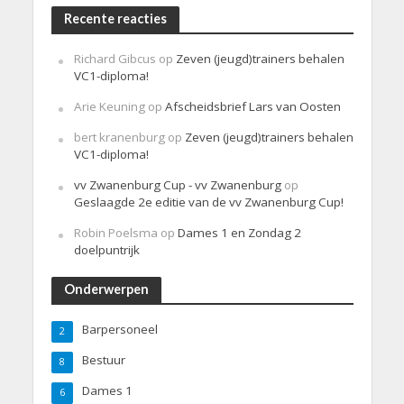
Recente reacties
Richard Gibcus
op
Zeven (jeugd)trainers behalen
VC1-diploma!
Arie Keuning
op
Afscheidsbrief Lars van Oosten
bert kranenburg
op
Zeven (jeugd)trainers behalen
VC1-diploma!
vv Zwanenburg Cup - vv Zwanenburg
op
Geslaagde 2e editie van de vv Zwanenburg Cup!
Robin Poelsma
op
Dames 1 en Zondag 2
doelpuntrijk
Onderwerpen
Barpersoneel
2
Bestuur
8
Dames 1
6