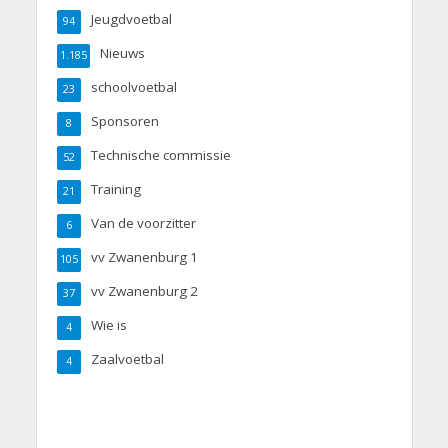
Jeugdvoetbal
94
Nieuws
1.185
schoolvoetbal
23
Sponsoren
8
Technische commissie
52
Training
21
Van de voorzitter
6
vv Zwanenburg 1
105
vv Zwanenburg 2
37
Wie is
4
Zaalvoetbal
4