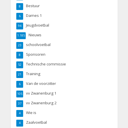
Bestuur
8
Dames 1
6
Jeugdvoetbal
94
Nieuws
1.185
schoolvoetbal
23
Sponsoren
8
Technische commissie
52
Training
21
Van de voorzitter
6
vv Zwanenburg 1
105
vv Zwanenburg 2
37
Wie is
4
Zaalvoetbal
4