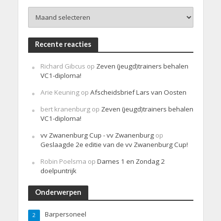
h
Archieven
t
Recente reacties
Richard Gibcus
op
Zeven (jeugd)trainers behalen
VC1-diploma!
Arie Keuning
op
Afscheidsbrief Lars van Oosten
bert kranenburg
op
Zeven (jeugd)trainers behalen
VC1-diploma!
vv Zwanenburg Cup - vv Zwanenburg
op
Geslaagde 2e editie van de vv Zwanenburg Cup!
Robin Poelsma
op
Dames 1 en Zondag 2
doelpuntrijk
Onderwerpen
Barpersoneel
2