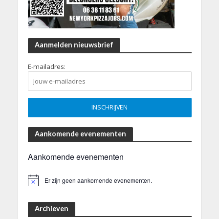
Aanmelden nieuwsbrief
E-mailadres:
Aankomende evenementen
Aankomende evenementen
Er zijn geen aankomende evenementen.
B
e
r
i
Archieven
c