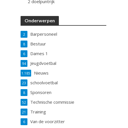
2 doelpuntrijk
Onderwerpen
Barpersoneel
2
Bestuur
8
Dames 1
6
Jeugdvoetbal
94
Nieuws
1.185
schoolvoetbal
23
Sponsoren
8
Technische commissie
52
Training
21
Van de voorzitter
6