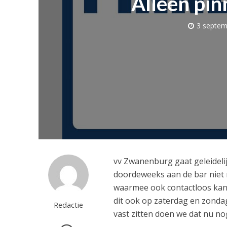
Alleen pi
3 septem
vv Zwanenburg gaat geleideli
doordeweeks aan de bar niet 
waarmee ook contactloos kan
dit ook op zaterdag en zonda
Redactie
vast zitten doen we dat nu nog