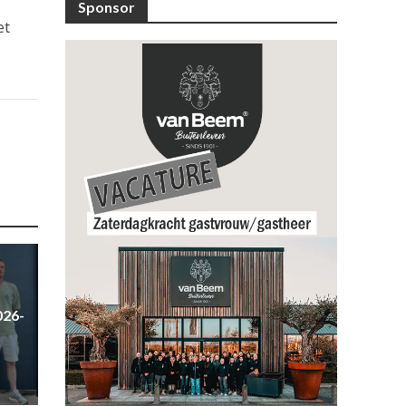
Sponsor
et
026-