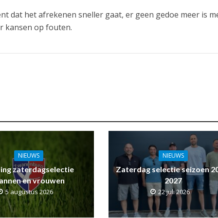
nt dat het afrekenen sneller gaat, er geen gedoe meer is m
r kansen op fouten.
NIEUWS
NIEUWS
ling zaterdagselectie
Zaterdag selectie seizoen 2
annen en vrouwen
2027
5 augustus 2026
22 juli 2026