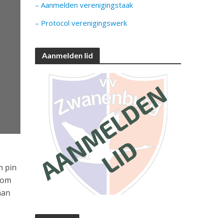
– Aanmelden verenigingstaak
– Protocol verenigingswerk
Aanmelden lid
n pin
 om
aan