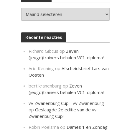
c
h
t
Archieven
Recente reacties
Richard Gibcus
op
Zeven
(jeugd)trainers behalen VC1-diploma!
Arie Keuning
op
Afscheidsbrief Lars van
Oosten
bert kranenburg
op
Zeven
(jeugd)trainers behalen VC1-diploma!
vv Zwanenburg Cup - vv Zwanenburg
op
Geslaagde 2e editie van de vv
Zwanenburg Cup!
Robin Poelsma
op
Dames 1 en Zondag