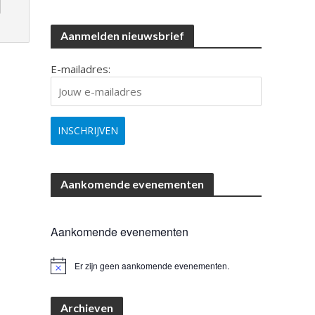
Aanmelden nieuwsbrief
E-mailadres:
Aankomende evenementen
Aankomende evenementen
Er zijn geen aankomende evenementen.
B
e
r
i
Archieven