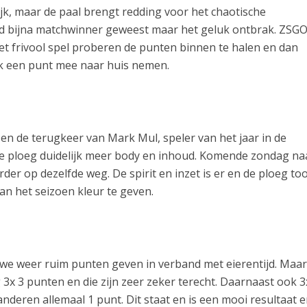
ijk, maar de paal brengt redding voor het chaotische
 bijna matchwinner geweest maar het geluk ontbrak. ZS
t frivool spel proberen de punten binnen te halen en dan
luk een punt mee naar huis nemen.
r en de terugkeer van Mark Mul, speler van het jaar in de
de ploeg duidelijk meer body en inhoud. Komende zondag na
er op dezelfde weg. De spirit en inzet is er en de ploeg to
van het seizoen kleur te geven.
h
n we weer ruim punten geven in verband met eierentijd. Maar
 3x 3 punten en die zijn zeer zeker terecht. Daarnaast ook 3
anderen allemaal 1 punt. Dit staat en is een mooi resultaat 