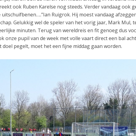
breekt ook Ruben Karelse nog steeds. Verder vandaag ook 
de uitschuifbenen…..”Ian Ruigrok. Hij moest vandaag afzeggen
hap. Gelukkig wel de speler van het vorig jaar, Mark Mul, 
eerlijke minuten. Terug van wereldreis en fit genoeg dus vo
ok onze pupil van de week met volle vaart direct een bal ach
 doel pegelt, moet het een fijne middag gaan worden.