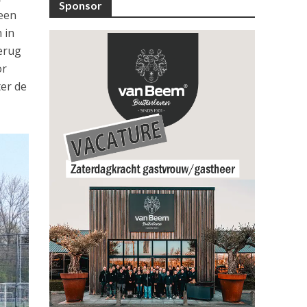
Sponsor
geen
 in
terug
or
ter de