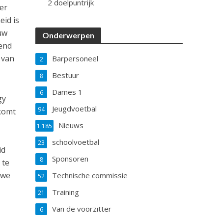
2 doelpuntrijk
ier
eid is
uw
Onderwerpen
fend
 van
Barpersoneel
2
Bestuur
8
Dames 1
6
gy
Jeugdvoetbal
94
 komt
r
Nieuws
1.185
schoolvoetbal
23
id
Sponsoren
8
 te
 we
Technische commissie
52
2
Training
21
Van de voorzitter
6