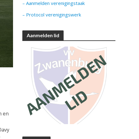
– Aanmelden verenigingstaak
– Protocol verenigingswerk
Aanmelden lid
n en
Davy
t