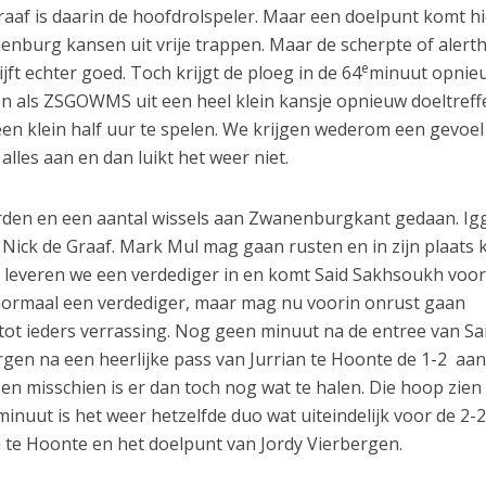
raaf is daarin de hoofdrolspeler. Maar een doelpunt komt h
nenburg kansen uit vrije trappen. Maar de scherpte of alerth
e
ijft echter goed. Toch krijgt de ploeg in de 64
minuut opnie
ken als ZSGOWMS uit een heel klein kansje opnieuw doeltref
 een klein half uur te spelen. We krijgen wederom een gevoel
alles aan en dan luikt het weer niet.
rden en een aantal wissels aan Zwanenburgkant gedaan. Ig
n Nick de Graaf. Mark Mul mag gaan rusten en in zijn plaats
e leveren we een verdediger in en komt Said Sakhsoukh voo
 normaal een verdediger, maar mag nu voorin onrust gaan
 tot ieders verrassing. Nog geen minuut na de entree van Sa
gen na een heerlijke pass van Jurrian te Hoonte de 1-2 aan
en misschien is er dan toch nog wat te halen. Die hoop zien
minuut is het weer hetzelfde duo wat uiteindelijk voor de 2-
n te Hoonte en het doelpunt van Jordy Vierbergen.