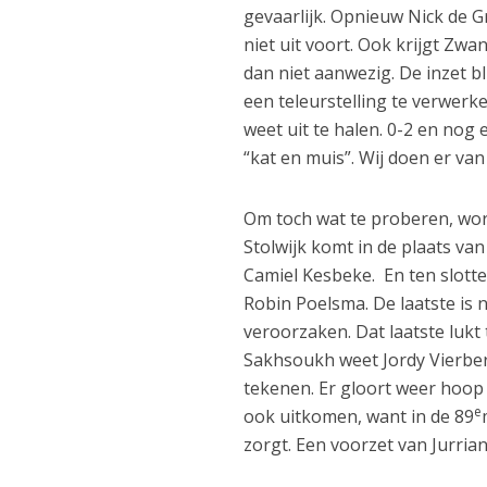
gevaarlijk. Opnieuw Nick de G
niet uit voort. Ook krijgt Zwa
dan niet aanwezig. De inzet bl
een teleurstelling te verwer
weet uit te halen. 0-2 en nog
“kat en muis”. Wij doen er van 
Om toch wat te proberen, wo
Stolwijk komt in de plaats va
Camiel Kesbeke. En ten slott
Robin Poelsma. De laatste is
veroorzaken. Dat laatste lukt
Sakhsoukh weet Jordy Vierber
tekenen. Er gloort weer hoop 
e
ook uitkomen, want in de 89
zorgt. Een voorzet van Jurria