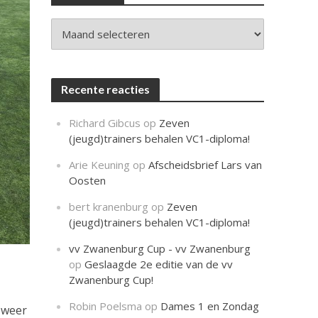
c
h
t
Archieven
Recente reacties
Richard Gibcus
op
Zeven
(jeugd)trainers behalen VC1-diploma!
Arie Keuning
op
Afscheidsbrief Lars van
Oosten
bert kranenburg
op
Zeven
(jeugd)trainers behalen VC1-diploma!
vv Zwanenburg Cup - vv Zwanenburg
op
Geslaagde 2e editie van de vv
Zwanenburg Cup!
Robin Poelsma
op
Dames 1 en Zondag
t weer