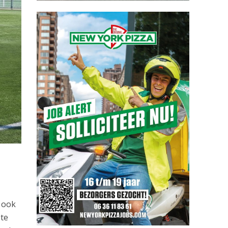
n ook
 te