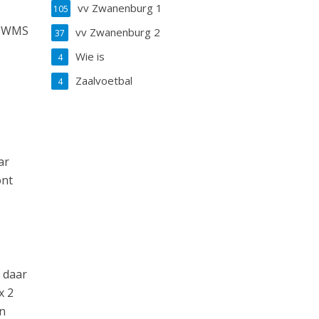
vv Zwanenburg 1
105
GOWMS
vv Zwanenburg 2
37
Wie is
4
Zaalvoetbal
4
ar
ont
 daar
x 2
en