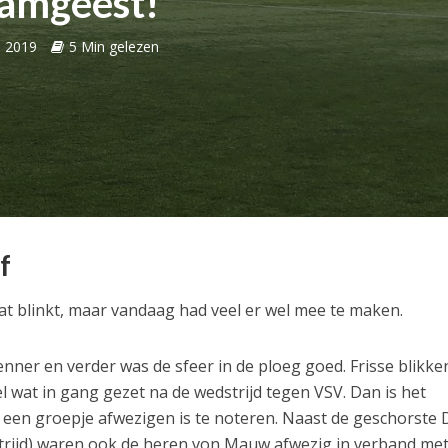
amgeest!
l 2019
5 Min gelezen
af
 wat blinkt, maar vandaag had veel er wel mee te maken.
ner en verder was de sfeer in de ploeg goed. Frisse blikke
l wat in gang gezet na de wedstrijd tegen VSV. Dan is het
 een groepje afwezigen is te noteren. Naast de geschorste 
trijd) waren ook de heren von Mauw afwezig in verband me