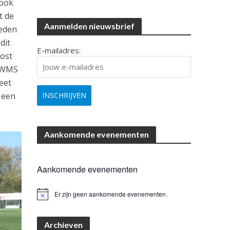
 ook
t de
Aanmelden nieuwsbrief
heden
dit
E-mailadres:
post
GOWMS
eet
w een
Aankomende evenementen
Aankomende evenementen
Er zijn geen aankomende evenementen.
B
e
r
i
Archieven