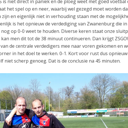
s niet direct in paniek en de ploeg weet met goed voetbal
gaat het spel op en neer, waarbij wel gezegd moet worden da
zijn en eigenlijk niet in verhouding staan met de mogelijk
genlijk is het opnieuw de verdediging van Zwanenburg die in 
d nog op 0-0 weet te houden. Diverse keren staat onze sluit
jk kan men dit tot de 38 minuut continueren. Dan krijgt ZS
 van de centrale verdedigers mee naar voren gekomen en w
 corner in het doel te werken. 0-1. Kort voor rust dus opnieu
lf niet scherp genoeg. Dat is de conclusie na 45 minuten.