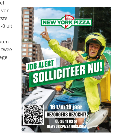
el
y von
tste
-0 uit
uten
t twee
zege