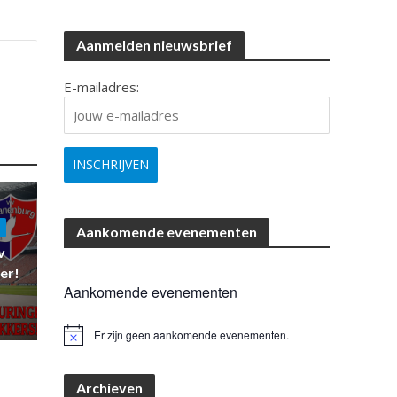
Aanmelden nieuwsbrief
E-mailadres:
Aankomende evenementen
v
er!
Aankomende evenementen
Er zijn geen aankomende evenementen.
B
e
r
i
Archieven