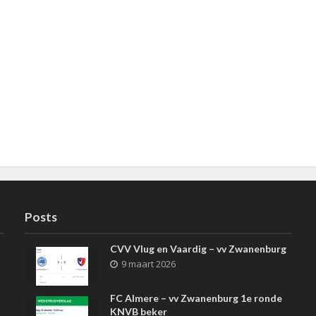
Posts
CVV Vlug en Vaardig – vv Zwanenburg
9 maart 2026
FC Almere – vv Zwanenburg 1e ronde
KNVB beker