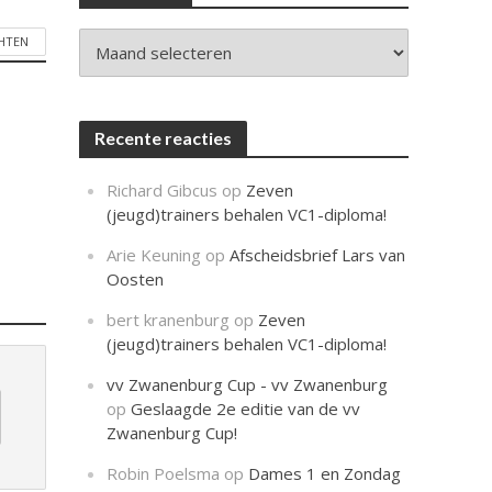
c
h
t
Archieven
CHTEN
Recente reacties
Richard Gibcus
op
Zeven
(jeugd)trainers behalen VC1-diploma!
Arie Keuning
op
Afscheidsbrief Lars van
Oosten
bert kranenburg
op
Zeven
(jeugd)trainers behalen VC1-diploma!
vv Zwanenburg Cup - vv Zwanenburg
op
Geslaagde 2e editie van de vv
Zwanenburg Cup!
Robin Poelsma
op
Dames 1 en Zondag