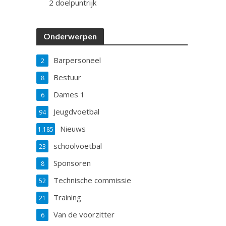
2 doelpuntrijk
Onderwerpen
Barpersoneel
2
Bestuur
8
Dames 1
6
Jeugdvoetbal
94
Nieuws
1.185
schoolvoetbal
23
Sponsoren
8
Technische commissie
52
Training
21
Van de voorzitter
6