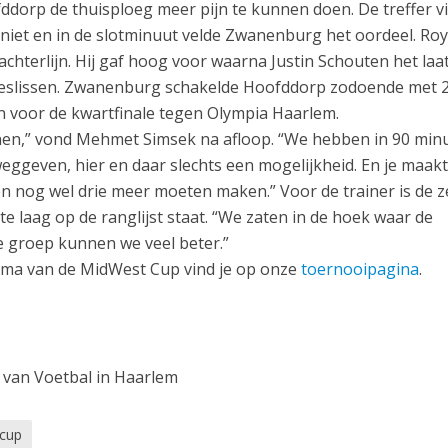
fddorp de thuisploeg meer pijn te kunnen doen. De treffer vi
niet en in de slotminuut velde Zwanenburg het oordeel. Ro
chterlijn. Hij gaf hoog voor waarna Justin Schouten het laa
beslissen. Zwanenburg schakelde Hoofddorp zodoende met 2
 voor de kwartfinale tegen Olympia Haarlem.
n,” vond Mehmet Simsek na afloop. “We hebben in 90 min
eggeven, hier en daar slechts een mogelijkheid. En je maak
en nog wel drie meer moeten maken.” Voor de trainer is de 
l te laag op de ranglijst staat. “We zaten in de hoek waar de
e groep kunnen we veel beter.”
mma van de MidWest Cup vind je op onze
toernooipagina
.
van Voetbal in Haarlem
 cup