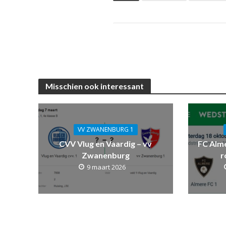
Misschien ook interessant
VV ZWANENBURG 1
CVV Vlug en Vaardig – vv
FC Alm
Zwanenburg
r
9 maart 2026