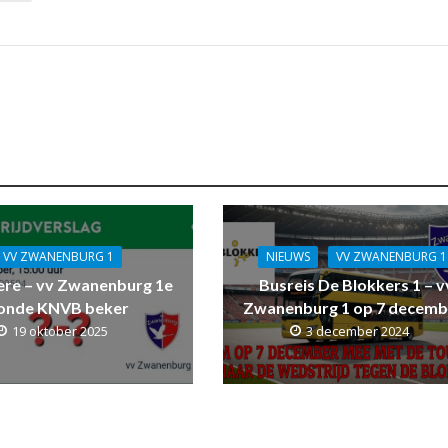
VV ZWANENBURG 1
NIEUWS
VV ZWANENBURG 1
ere – vv Zwanenburg 1e
Busreis De Blokkers 1 – v
onde KNVB beker
Zwanenburg 1 op 7 decemb
19 oktober 2025
3 december 2024