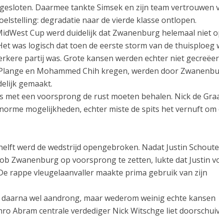
gesloten. Daarmee tankte Simsek en zijn team vertrouwen 
elstelling: degradatie naar de vierde klasse ontlopen.
 MidWest Cup werd duidelijk dat Zwanenburg helemaal niet o
. Het was logisch dat toen de eerste storm van de thuisploeg
erkere partij was. Grote kansen werden echter niet gecreëe
a Plange en Mohammed Chih kregen, werden door Zwanenbu
elijk gemaakt.
lfs met een voorsprong de rust moeten behalen. Nick de Gra
enorme mogelijkheden, echter miste de spits het vernuft om
helft werd de wedstrijd opengebroken. Nadat Justin Schout
b Zwanenburg op voorsprong te zetten, lukte dat Justin v
 De rappe vleugelaanvaller maakte prima gebruik van zijn
 daarna wel aandrong, maar wederom weinig echte kansen
thro Abram centrale verdediger Nick Witschge liet doorschui