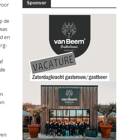
Sponsor
voor
p de
 was
rd en
rg-
af
 de
en
on
ven