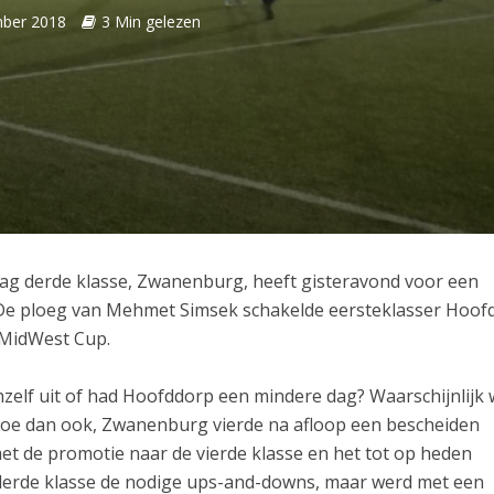
ber 2018
3 Min gelezen
ag derde klasse, Zwanenburg, heeft gisteravond voor een
De ploeg van Mehmet Simsek schakelde eersteklasser Hoof
e MidWest Cup.
elf uit of had Hoofddorp een mindere dag? Waarschijnlijk
Hoe dan ook, Zwanenburg vierde na afloop een bescheiden
met de promotie naar de vierde klasse en het tot op heden
e derde klasse de nodige ups-and-downs, maar werd met een