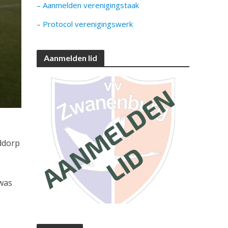
– Aanmelden verenigingstaak
– Protocol verenigingswerk
Aanmelden lid
ddorp
 was